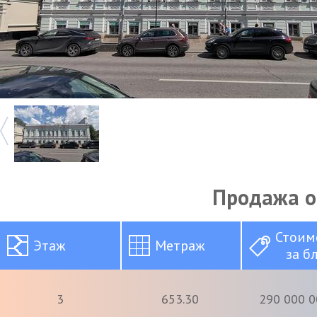
Продажа 
Стоим
Этаж
Метраж
за б
3
653.30
290 000 0