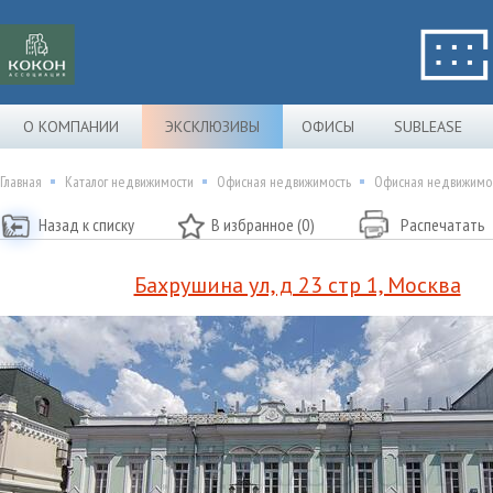
О КОМПАНИИ
ЭКСКЛЮЗИВЫ
ОФИСЫ
SUBLEASE
Главная
Каталог недвижимости
Офисная недвижимость
Офисная недвижимост
Назад к списку
В избранное (0)
Распечатать
Бахрушина ул, д 23 стр 1, Москва