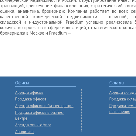
коммерческой недвижимости России: структурирование инвести
транзакций, привлечение финансирования, стратегический конса
оценка, аналитика, брокеридж. Компания работает во всех се
качественной коммерческой недвижимости - офисной, то
складской и индустриальной. Praedium успешно реализовала 
количество проектов в сфере инвестиций, стратегического конса
брокериджа в Москве и Praedium —
Офисы
Склады
Аренда офисов
Аренда склад
Продажа офисов
Продажа скла
Аренда офисов в бизнес-центре
Продажа земл
назначения
Продажа офисов в бизнес-
центре
Аренда мини-офиса
Аналитика