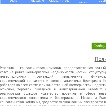
Этаж
Площадь, м
Ставка, м
/год
Сост
месяц
Сообщи
Полн
Praedium — консалтинговая компания, предоставляющая полный
услуг на рынке коммерческой недвижимости России: структури
инвестиционных транзакций, привлечение финансиро
стратегический консалтинг и оценка, аналитика, брокеридж. К
работает во всех сегментах качественной коммерческой недвижи
офисной, торговой, складской и индустриальной. Praedium 
реализовала большое количество проектов в сфере инве
стратегического консалтинга и брокериджа в Москве и Pra
консалтинговая компания, предоставляющая полный спектр услуг 