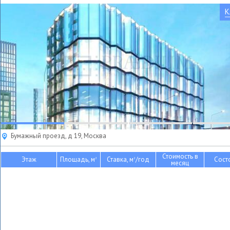
К
Бумажный проезд, д 19, Москва
Стоимость в
Этаж
Площадь, м
Ставка, м
/год
Сост
2
2
месяц