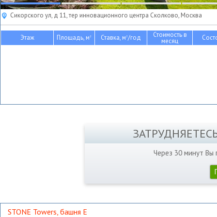
Сикорского ул, д 11, тер инновационного центра Сколково, Москва
Стоимость в
Этаж
Площадь, м
Ставка, м
/год
Сост
2
2
месяц
ЗАТРУДНЯЕТЕС
Через 30 минут Вы
STONE Towers, башня Е