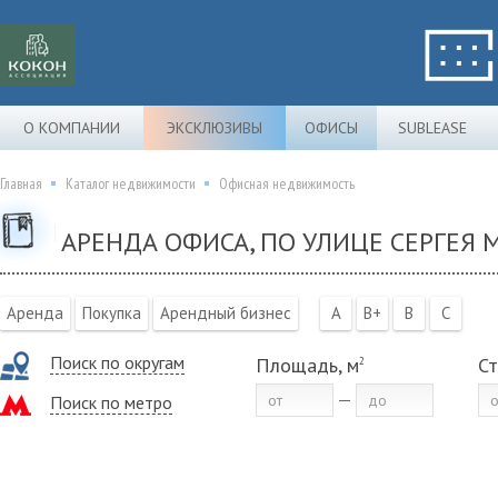
О КОМПАНИИ
ЭКСКЛЮЗИВЫ
ОФИСЫ
SUBLEASE
Главная
Каталог недвижимости
Офисная недвижимость
АРЕНДА ОФИСА, ПО УЛИЦЕ СЕРГЕЯ М
Аренда
Покупка
Арендный бизнес
A
B+
B
C
Поиск по округам
Площадь, м
Ст
2
Поиск по метро