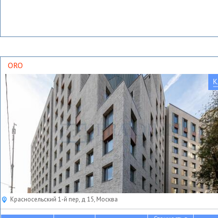
ORO
К
Красносельский 1-й пер, д 15, Москва