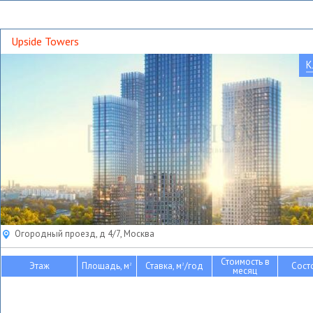
Upside Towers
К
Огородный проезд, д 4/7, Москва
Стоимость в
Этаж
Площадь, м
Ставка, м
/год
Сост
2
2
месяц