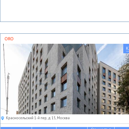
ORO
К
Красносельский 1-й пер, д 15, Москва