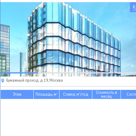
К
Бумажный проезд, д 19, Москва
Стоимость в
Этаж
Площадь, м
Ставка, м
/год
Сост
2
2
месяц