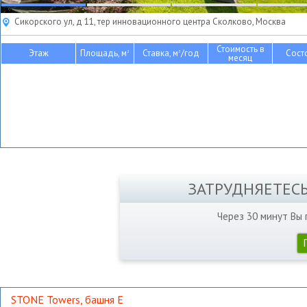
Сикорского ул, д 11, тер инновационного центра Сколково, Москва
Стоимость в
Этаж
Площадь, м
Ставка, м
/год
Сост
2
2
месяц
ЗАТРУДНЯЕТЕС
Через 30 минут Вы
STONE Towers, башня Е