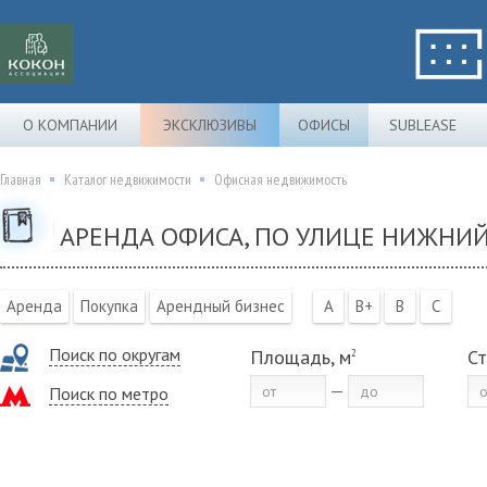
О КОМПАНИИ
ЭКСКЛЮЗИВЫ
ОФИСЫ
SUBLEASE
Главная
Каталог недвижимости
Офисная недвижимость
АРЕНДА ОФИСА, ПО УЛИЦЕ НИЖНИ
Аренда
Покупка
Арендный бизнес
A
B+
B
C
Поиск по округам
Площадь, м
Ст
2
Поиск по метро