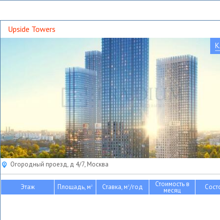
Upside Towers
К
Огородный проезд, д 4/7, Москва
Стоимость в
Этаж
Площадь, м
Ставка, м
/год
Сост
2
2
месяц