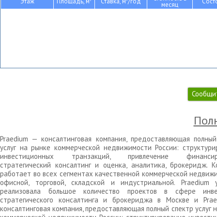
Этаж
Площадь, м
Ставка, м
/год
Сост
месяц
Сообщи
Полн
Praedium — консалтинговая компания, предоставляющая полный
услуг на рынке коммерческой недвижимости России: структури
инвестиционных транзакций, привлечение финансиро
стратегический консалтинг и оценка, аналитика, брокеридж. К
работает во всех сегментах качественной коммерческой недвижи
офисной, торговой, складской и индустриальной. Praedium 
реализовала большое количество проектов в сфере инве
стратегического консалтинга и брокериджа в Москве и Pra
консалтинговая компания, предоставляющая полный спектр услуг 