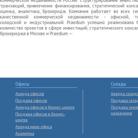
коммерческой недвижимости России: структурирование инвести
транзакций, привлечение финансирования, стратегический конса
оценка, аналитика, брокеридж. Компания работает во всех се
качественной коммерческой недвижимости - офисной, то
складской и индустриальной. Praedium успешно реализовала 
количество проектов в сфере инвестиций, стратегического конса
брокериджа в Москве и Praedium —
Офисы
Склады
Аренда офисов
Аренда склад
Продажа офисов
Продажа скла
Аренда офисов в бизнес-центре
Продажа земл
назначения
Продажа офисов в бизнес-
центре
Аренда мини-офиса
Аналитика