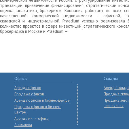
коммерческой недвижимости России: структурирование инвести
транзакций, привлечение финансирования, стратегический конса
оценка, аналитика, брокеридж. Компания работает во всех се
качественной коммерческой недвижимости - офисной, то
складской и индустриальной. Praedium успешно реализовала 
количество проектов в сфере инвестиций, стратегического конса
брокериджа в Москве и Praedium —
Офисы
Склады
Аренда офисов
Аренда склад
Продажа офисов
Продажа скла
Аренда офисов в бизнес-центре
Продажа земл
назначения
Продажа офисов в бизнес-
центре
Аренда мини-офиса
Аналитика