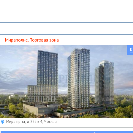
Мираполис, Торговая зона
К
Мира пр-кт, д 222 к 4, Москва