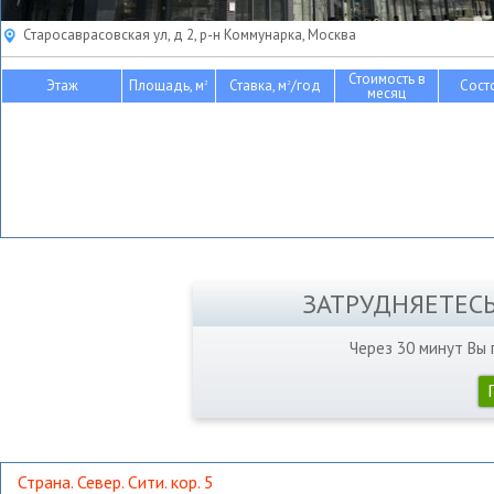
Старосаврасовская ул, д 2, р-н Коммунарка, Москва
Стоимость в
Этаж
Площадь, м
Ставка, м
/год
Сост
2
2
месяц
ЗАТРУДНЯЕТЕС
Через 30 минут Вы
Страна. Север. Сити. кор. 5