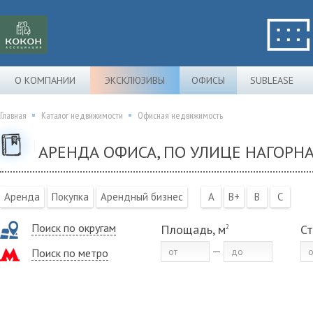
О КОМПАНИИ
ЭКСКЛЮЗИВЫ
ОФИСЫ
SUBLEASE
Главная
Каталог недвижимости
Офисная недвижимость
АРЕНДА ОФИСА, ПО УЛИЦЕ НАГОРНА
Аренда
Покупка
Арендный бизнес
A
B+
B
C
Поиск по округам
Площадь, м
Ст
2
Поиск по метро