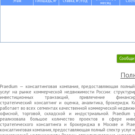
Этаж
Площадь, м
Ставка, м
/год
Сост
месяц
Сообщи
Полн
Praedium — консалтинговая компания, предоставляющая полный
услуг на рынке коммерческой недвижимости России: структури
инвестиционных транзакций, привлечение финансиро
стратегический консалтинг и оценка, аналитика, брокеридж. К
работает во всех сегментах качественной коммерческой недвижи
офисной, торговой, складской и индустриальной. Praedium 
реализовала большое количество проектов в сфере инве
стратегического консалтинга и брокериджа в Москве и Pra
консалтинговая компания, предоставляющая полный спектр услуг 