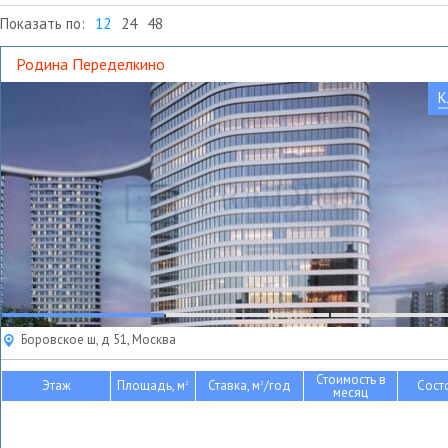
Показать по:
12
24
48
Родина Переделкино
К
Боровское ш, д 51, Москва
Стоимость в
Этаж
Площадь, м
Ставка, м
/год
Сост
2
2
месяц