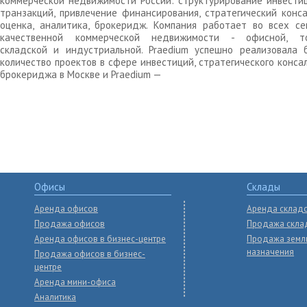
коммерческой недвижимости России: структурирование инвести
транзакций, привлечение финансирования, стратегический конса
оценка, аналитика, брокеридж. Компания работает во всех се
качественной коммерческой недвижимости - офисной, то
складской и индустриальной. Praedium успешно реализовала 
количество проектов в сфере инвестиций, стратегического конса
брокериджа в Москве и Praedium —
Офисы
Склады
Аренда офисов
Аренда склад
Продажа офисов
Продажа скла
Аренда офисов в бизнес-центре
Продажа земл
назначения
Продажа офисов в бизнес-
центре
Аренда мини-офиса
Аналитика