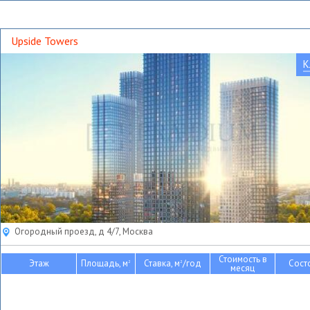
Upside Towers
К
Огородный проезд, д 4/7, Москва
Стоимость в
Этаж
Площадь, м
Ставка, м
/год
Сост
2
2
месяц