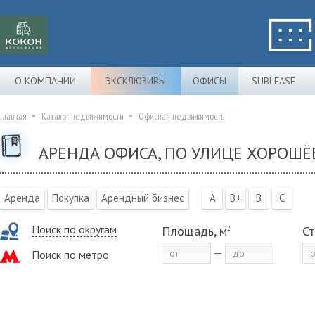
О КОМПАНИИ
ЭКСКЛЮЗИВЫ
ОФИСЫ
SUBLEASE
Главная
Каталог недвижимости
Офисная недвижимость
АРЕНДА ОФИСА, ПО УЛИЦЕ ХОРОШЁ
Аренда
Покупка
Арендный бизнес
A
B+
B
C
Поиск по округам
Площадь, м
Ст
2
Поиск по метро