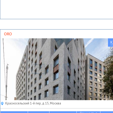
ORO
К
Красносельский 1-й пер, д 15, Москва