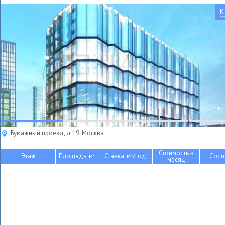
К
Бумажный проезд, д 19, Москва
Стоимость в
Этаж
Площадь, м
Ставка, м
/год
Сост
2
2
месяц