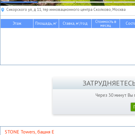
Сикорского ул, д 11, тер инновационного центра Сколково, Москва
Стоимость в
Этаж
Площадь, м
Ставка, м
/год
Сост
2
2
месяц
ЗАТРУДНЯЕТЕС
Через 30 минут Вы
STONE Towers, башня Е