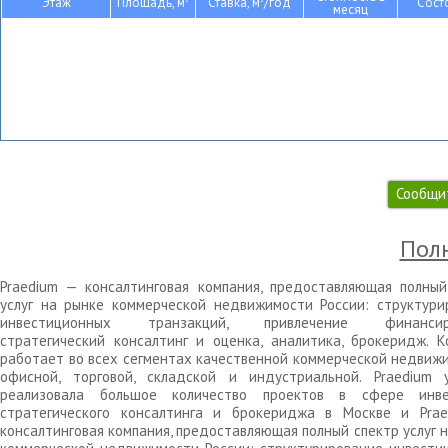
Этаж
Площадь, м
Ставка, м
/год
Сост
месяц
Сообщи
Полн
Praedium — консалтинговая компания, предоставляющая полный
услуг на рынке коммерческой недвижимости России: структури
инвестиционных транзакций, привлечение финансиро
стратегический консалтинг и оценка, аналитика, брокеридж. К
работает во всех сегментах качественной коммерческой недвижи
офисной, торговой, складской и индустриальной. Praedium 
реализовала большое количество проектов в сфере инве
стратегического консалтинга и брокериджа в Москве и Pra
консалтинговая компания, предоставляющая полный спектр услуг 