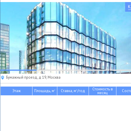
К
Бумажный проезд, д 19, Москва
Стоимость в
Этаж
Площадь, м
Ставка, м
/год
Сост
2
2
месяц