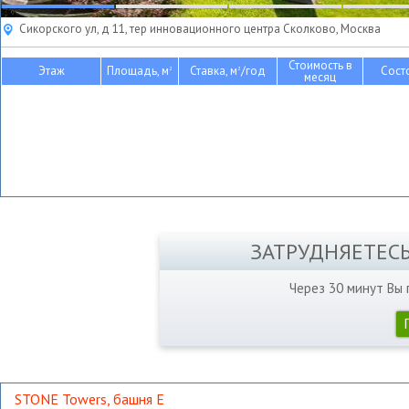
Сикорского ул, д 11, тер инновационного центра Сколково, Москва
Стоимость в
Этаж
Площадь, м
Ставка, м
/год
Сост
2
2
месяц
ЗАТРУДНЯЕТЕС
Через 30 минут Вы
STONE Towers, башня Е