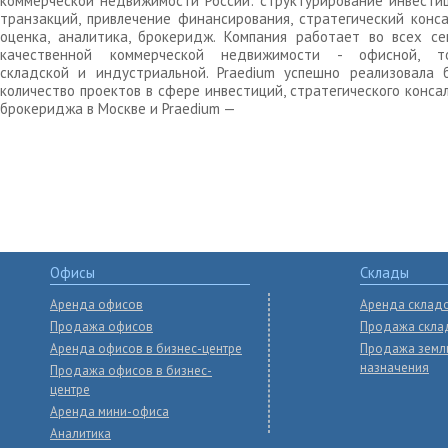
коммерческой недвижимости России: структурирование инвести
транзакций, привлечение финансирования, стратегический конса
оценка, аналитика, брокеридж. Компания работает во всех се
качественной коммерческой недвижимости - офисной, то
складской и индустриальной. Praedium успешно реализовала 
количество проектов в сфере инвестиций, стратегического конса
брокериджа в Москве и Praedium —
Офисы
Склады
Аренда офисов
Аренда склад
Продажа офисов
Продажа скла
Аренда офисов в бизнес-центре
Продажа земл
назначения
Продажа офисов в бизнес-
центре
Аренда мини-офиса
Аналитика