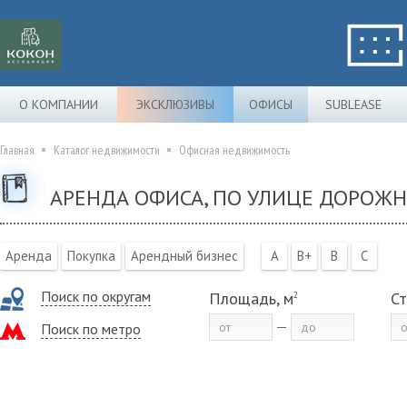
О КОМПАНИИ
ЭКСКЛЮЗИВЫ
ОФИСЫ
SUBLEASE
Главная
Каталог недвижимости
Офисная недвижимость
АРЕНДА ОФИСА, ПО УЛИЦЕ ДОРОЖН
Аренда
Покупка
Арендный бизнес
A
B+
B
C
Поиск по округам
Площадь, м
Ст
2
Поиск по метро