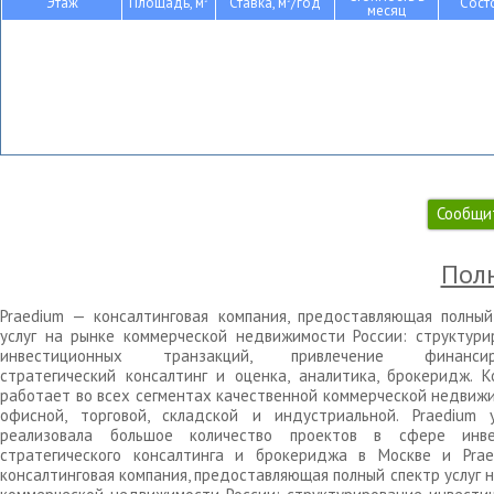
Этаж
Площадь, м
Ставка, м
/год
Сост
месяц
Сообщи
Полн
Praedium — консалтинговая компания, предоставляющая полный
услуг на рынке коммерческой недвижимости России: структури
инвестиционных транзакций, привлечение финансиро
стратегический консалтинг и оценка, аналитика, брокеридж. К
работает во всех сегментах качественной коммерческой недвижи
офисной, торговой, складской и индустриальной. Praedium 
реализовала большое количество проектов в сфере инве
стратегического консалтинга и брокериджа в Москве и Pra
консалтинговая компания, предоставляющая полный спектр услуг 