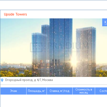
Upside Towers
К
Огородный проезд, д 4/7, Москва
Стоимость в
Этаж
Площадь, м
Ставка, м
/год
Сост
2
2
месяц