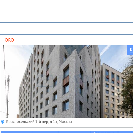
ORO
К
Красносельский 1-й пер, д 15, Москва