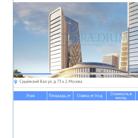
Сущёвский Вал ул, д 73 к 2, Москва
Стоимость в
Этаж
Площадь, м
Ставка, м
/год
2
2
месяц