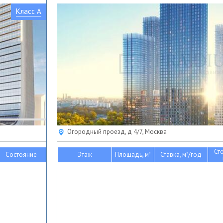
Класс A
Огородный проезд, д 4/7, Москва
Ст
Состояние
Этаж
Площадь, м
Ставка, м
/год
2
2