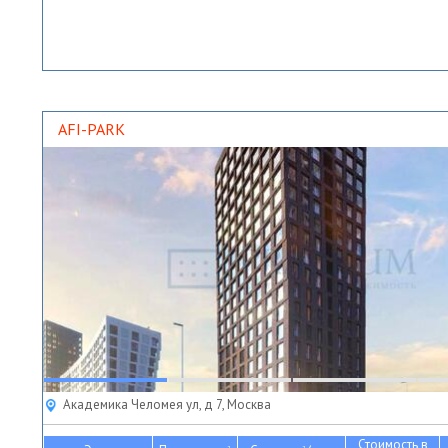
AFI-PARK
Академика Челомея ул, д 7, Москва
Стоимость в
2
2