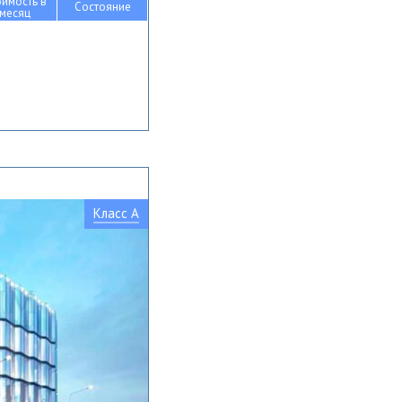
оимость в
Состояние
месяц
Класс A