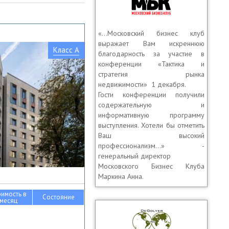
«…Московский бизнес клуб
выражает Вам искреннюю
Класс A
благодарность за участие в
конференции «Тактика и
стратегия рынка
недвижимости» 1 декабря.
Гости конференции получили
содержательную и
информативную программу
выступления. Хотели бы отметить
Ваш высокий
профессионализм…» -
генеральный директор
Московского Бизнес Клуба
Маркина Анна.
оимость в
Состояние
месяц