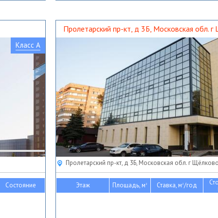
Пролетарский пр-кт, д 3Б, Московская обл. г
Класс A
Пролетарский пр-кт, д 3Б, Московская обл. г Щёлков
Ст
Состояние
Этаж
Площадь, м
Ставка, м
/год
2
2