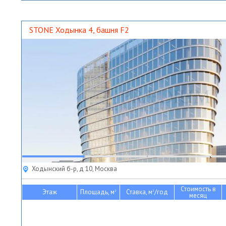
STONE Ходынка 4, башня F2
Ходынский б-р, д 10, Москва
Стоимость в
Этаж
Площадь, м
Ставка, м
/год
2
2
месяц