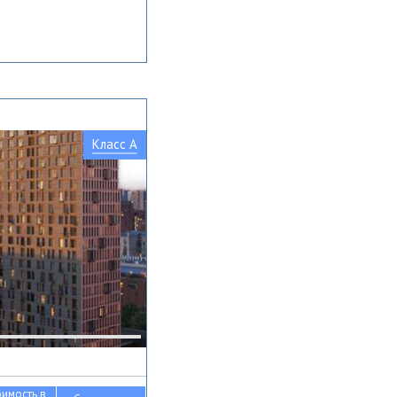
Класс A
оимость в