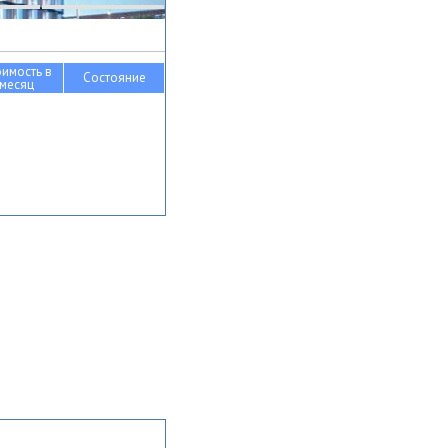
оимость в
Состояние
месяц