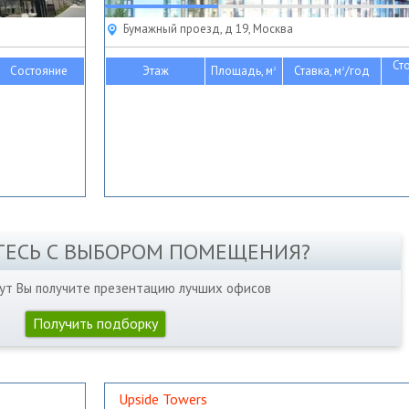
Бумажный проезд, д 19, Москва
Ст
Состояние
Этаж
Площадь, м
Ставка, м
/год
2
2
ТЕСЬ С ВЫБОРОМ ПОМЕЩЕНИЯ?
нут Вы получите презентацию лучших офисов
Получить подборку
Upside Towers