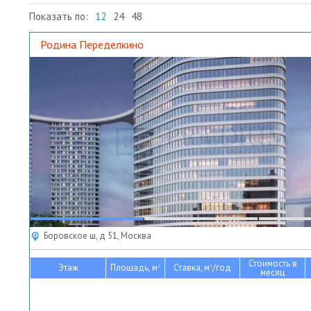
Показать по:
12
24
48
Родина Переделкино
Боровское ш, д 51, Москва
Стоимость в
Этаж
Площадь, м
Ставка, м
/год
2
2
месяц