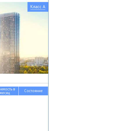
Класс A
оимость в
Состояние
месяц