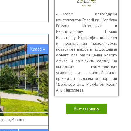
«…Особо благодарим
консультантов Praedium Щербака
Романа Игоревича и
Имаметдинову Неллю
Ряшитовну. Их профессионализм
и проявленная настойчивость
Класс A
позволили выбрать подходящий
объект для размещения нового
офиса и заключить сделку на
выгодных коммерческих
условиях …» - старший вице-
президент филиала корпорации
"ДеГольер энд МакНотон Корп."
А. В. Николаева
Все отзывы
олково, Москва