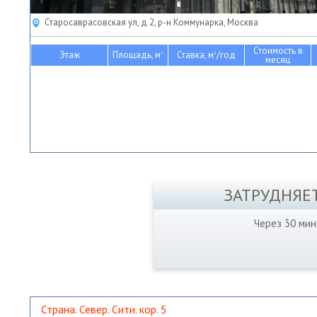
Старосаврасовская ул, д 2, р-н Коммунарка, Москва
Стоимость в
Этаж
Площадь, м
Ставка, м
/год
2
2
месяц
ЗАТРУДНЯЕ
Через 30 ми
Страна. Север. Сити. кор. 5