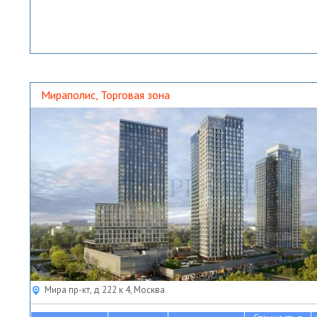
Мираполис, Торговая зона
Мира пр-кт, д 222 к 4, Москва