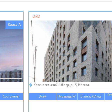
ORO
Класс A
Красносельский 1-й пер, д 15, Москва
Ст
Состояние
Этаж
Площадь, м
Ставка, м
/год
2
2