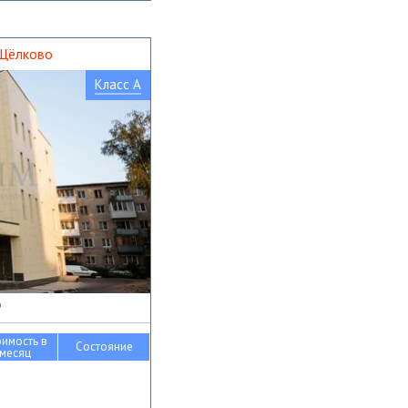
 Щёлково
Класс A
о
оимость в
Состояние
месяц