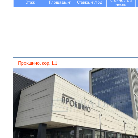
Стоимость в
Этаж
Площадь, м
Ставка, м
/год
2
2
месяц
Прокшино, кор. 1.1