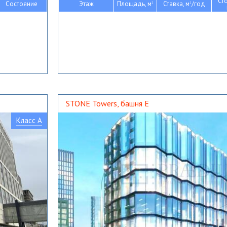
Ст
Состояние
Этаж
Площадь, м
Ставка, м
/год
2
2
STONE Towers, башня Е
Класс A