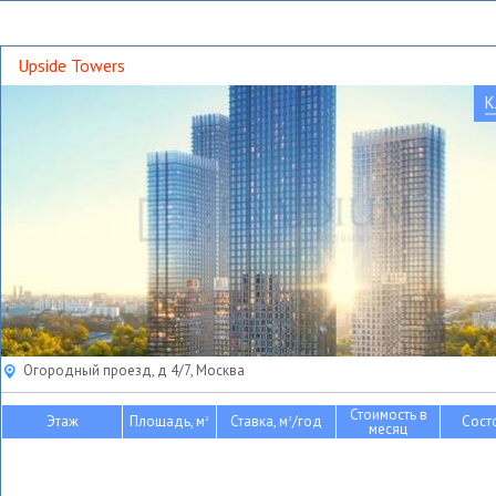
Upside Towers
К
Огородный проезд, д 4/7, Москва
Стоимость в
Этаж
Площадь, м
Ставка, м
/год
Сост
2
2
месяц