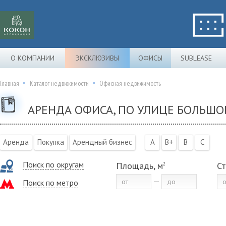
О КОМПАНИИ
ЭКСКЛЮЗИВЫ
ОФИСЫ
SUBLEASE
Главная
Каталог недвижимости
Офисная недвижимость
АРЕНДА ОФИСА, ПО УЛИЦЕ БОЛЬШО
Аренда
Покупка
Арендный бизнес
A
B+
B
C
Поиск по округам
Площадь, м
Ст
2
Поиск по метро