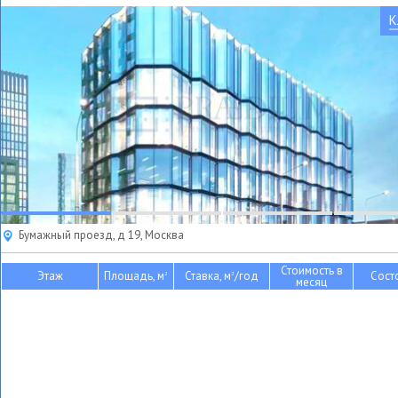
К
Бумажный проезд, д 19, Москва
Стоимость в
Этаж
Площадь, м
Ставка, м
/год
Сост
2
2
месяц