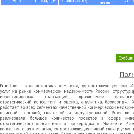
Этаж
Площадь, м
Ставка, м
/год
Сост
месяц
Сообщи
Полн
Praedium — консалтинговая компания, предоставляющая полный
услуг на рынке коммерческой недвижимости России: структури
инвестиционных транзакций, привлечение финансиро
стратегический консалтинг и оценка, аналитика, брокеридж. К
работает во всех сегментах качественной коммерческой недвижи
офисной, торговой, складской и индустриальной. Praedium 
реализовала большое количество проектов в сфере инве
стратегического консалтинга и брокериджа в Москве и Pra
консалтинговая компания, предоставляющая полный спектр услуг 