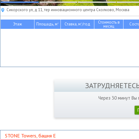
Сикорского ул, д 11, тер инновационного центра Сколково, Москва
Стоимость в
Этаж
Площадь, м
Ставка, м
/год
Сост
2
2
месяц
ЗАТРУДНЯЕТЕС
Через 30 минут Вы
STONE Towers, башня Е