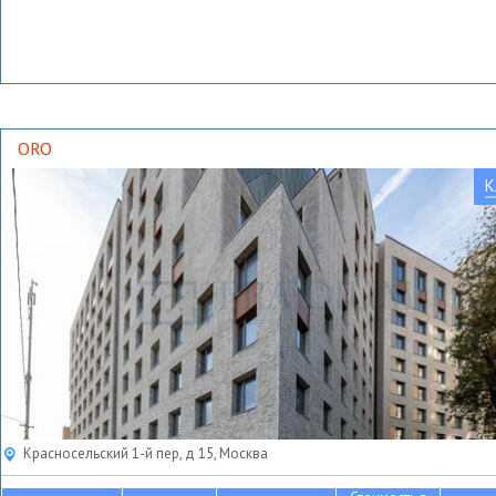
ORO
К
Красносельский 1-й пер, д 15, Москва