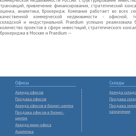
коммерческой недвижимости России: структурирование инвести
транзакций, привлечение финансирования, стратегический конса
оценка, аналитика, брокеридж. Компания работает во всех се
качественной коммерческой недвижимости - офисной, то
складской и индустриальной. Praedium успешно реализовала 
количество проектов в сфере инвестиций, стратегического конса
брокериджа в Москве и Praedium —
Офисы
Склады
Аренда офисов
Аренда склад
Продажа офисов
Продажа скла
Аренда офисов в бизнес-центре
Продажа земл
назначения
Продажа офисов в бизнес-
центре
Аренда мини-офиса
Аналитика