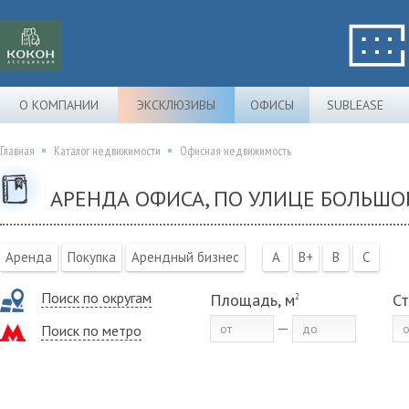
О КОМПАНИИ
ЭКСКЛЮЗИВЫ
ОФИСЫ
SUBLEASE
Главная
Каталог недвижимости
Офисная недвижимость
АРЕНДА ОФИСА, ПО УЛИЦЕ БОЛЬШ
Аренда
Покупка
Арендный бизнес
A
B+
B
C
Поиск по округам
Площадь, м
Ст
2
Поиск по метро