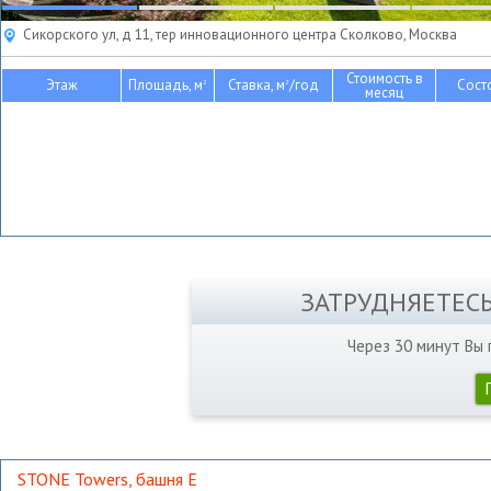
Сикорского ул, д 11, тер инновационного центра Сколково, Москва
Стоимость в
Этаж
Площадь, м
Ставка, м
/год
Сост
2
2
месяц
ЗАТРУДНЯЕТЕС
Через 30 минут Вы
STONE Towers, башня Е