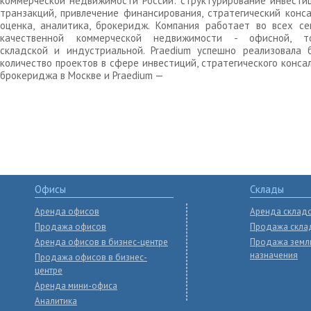
коммерческой недвижимости России: структурирование инвести
транзакций, привлечение финансирования, стратегический конса
оценка, аналитика, брокеридж. Компания работает во всех се
качественной коммерческой недвижимости - офисной, то
складской и индустриальной. Praedium успешно реализовала 
количество проектов в сфере инвестиций, стратегического конса
брокериджа в Москве и Praedium —
Офисы
Склады
Аренда офисов
Аренда склад
Продажа офисов
Продажа скла
Аренда офисов в бизнес-центре
Продажа земл
назначения
Продажа офисов в бизнес-
центре
Аренда мини-офиса
Аналитика