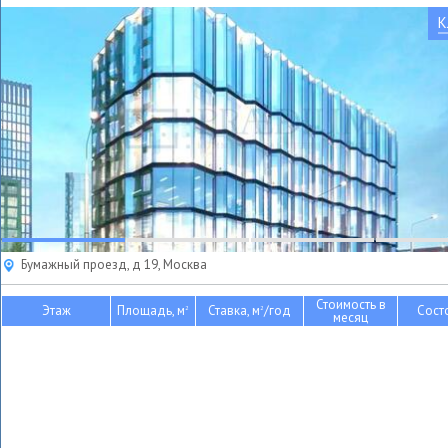
К
Бумажный проезд, д 19, Москва
Стоимость в
Этаж
Площадь, м
Ставка, м
/год
Сост
2
2
месяц