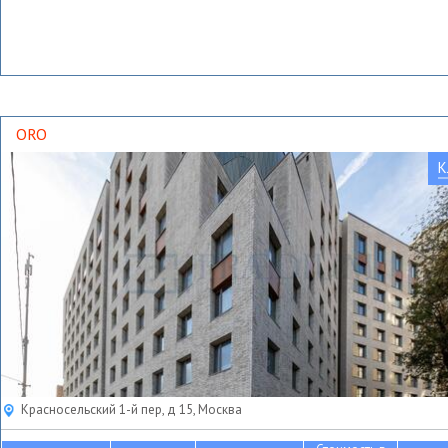
ORO
К
Красносельский 1-й пер, д 15, Москва