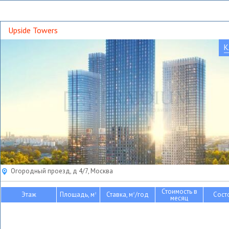
Upside Towers
К
Огородный проезд, д 4/7, Москва
Стоимость в
Этаж
Площадь, м
Ставка, м
/год
Сост
2
2
месяц