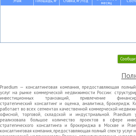
Этаж
Площадь, м
Ставка, м
/год
Сост
месяц
Сообщи
Полн
Praedium — консалтинговая компания, предоставляющая полный
услуг на рынке коммерческой недвижимости России: структури
инвестиционных транзакций, привлечение финансиро
стратегический консалтинг и оценка, аналитика, брокеридж. К
работает во всех сегментах качественной коммерческой недвижи
офисной, торговой, складской и индустриальной. Praedium 
реализовала большое количество проектов в сфере инве
стратегического консалтинга и брокериджа в Москве и Pra
консалтинговая компания, предоставляющая полный спектр услуг 