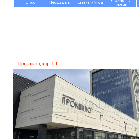
Стоимость в
Этаж
Площадь, м
Ставка, м
/год
2
2
месяц
Прокшино, кор. 1.1