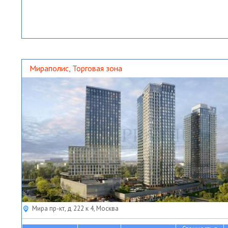
Мираполис, Торговая зона
Мира пр-кт, д 222 к 4, Москва