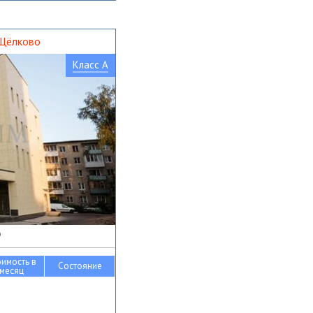
 Щёлково
Класс A
о
оимость в
Состояние
месяц