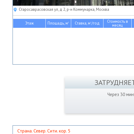
Старосаврасовская ул, д 2, р-н Коммунарка, Москва
Стоимость в
Этаж
Площадь, м
Ставка, м
/год
2
2
месяц
ЗАТРУДНЯЕ
Через 30 ми
Страна. Север. Сити. кор. 5