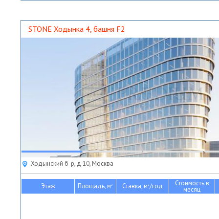
STONE Ходынка 4, башня F2
Ходынский б-р, д 10, Москва
Стоимость в
Этаж
Площадь, м
Ставка, м
/год
2
2
месяц