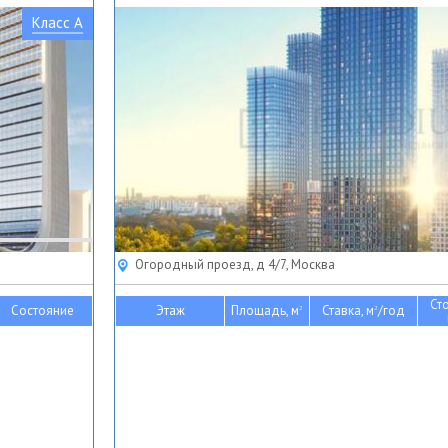
Класс A
Огородный проезд, д 4/7, Москва
Ст
Состояние
Этаж
Площадь, м
Ставка, м
/год
2
2