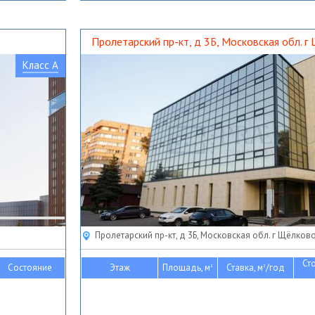
Пролетарский пр-кт, д 3Б, Московская обл. г
Класс A
Пролетарский пр-кт, д 3Б, Московская обл. г Щёлков
Ст
Состояние
Этаж
Площадь, м
Ставка, м
/год
2
2