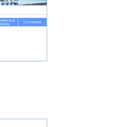
оимость в
Состояние
месяц