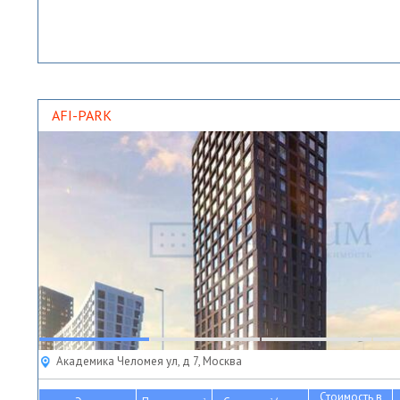
AFI-PARK
Академика Челомея ул, д 7, Москва
Стоимость в
2
2