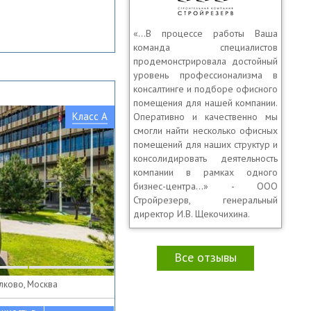
«…В процессе работы Ваша
команда специалистов
продемонстрировала достойный
уровень профессионализма в
консалтинге и подборе офисного
помещения для нашей компании.
Класс A
Оперативно и качественно мы
смогли найти несколько офисных
помещений для наших структур и
консолидировать деятельность
компании в рамках одного
бизнес-центра…» - ООО
Стройрезерв, генеральный
директор И.В. Щекочихина.
Все отзывы
олково, Москва