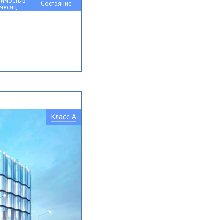
оимость в
Состояние
месяц
Класс A