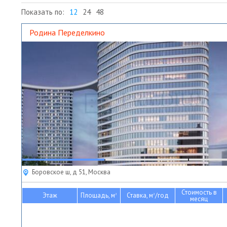
Показать по:
12
24
48
Родина Переделкино
Боровское ш, д 51, Москва
Стоимость в
Этаж
Площадь, м
Ставка, м
/год
2
2
месяц