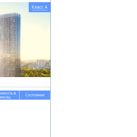
Класс A
оимость в
Состояние
месяц