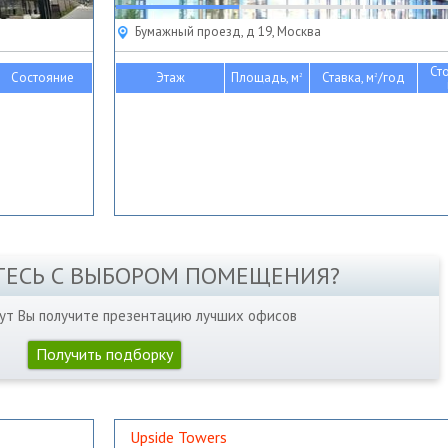
Бумажный проезд, д 19, Москва
Ст
Состояние
Этаж
Площадь, м
Ставка, м
/год
2
2
ТЕСЬ С ВЫБОРОМ ПОМЕЩЕНИЯ?
нут Вы получите презентацию лучших офисов
Получить подборку
Upside Towers