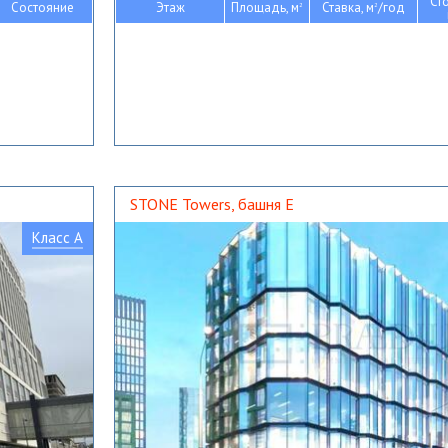
Ст
Состояние
Этаж
Площадь, м
Ставка, м
/год
2
2
STONE Towers, башня Е
Класс A