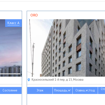
ORO
Класс A
Красносельский 1-й пер, д 15, Москва
Ст
Состояние
Этаж
Площадь, м
Ставка, м
/год
2
2