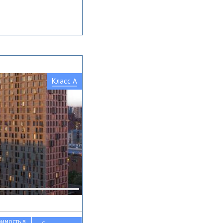
Класс A
оимость в