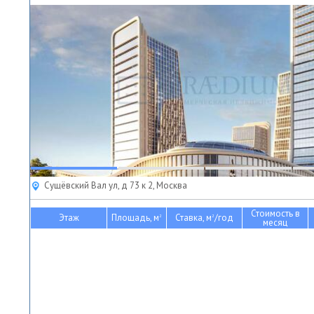
Сущёвский Вал ул, д 73 к 2, Москва
Стоимость в
Этаж
Площадь, м
Ставка, м
/год
2
2
месяц