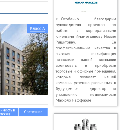
«…Особенно благодарим
руководителя проектов по
Класс A
работе с корпоративными
клиентами Имаметдинову Неллю
Ряшитовну. Ее
профессиональные качества и
высокая квалификация
позволили нашей компании
арендовать и приобрести
торговые и офисные помещения,
которые позволят нашей
компании успешно развиваться в
будущем...» - директор по
управлению недвижимости
Масколо Раффаэле
оимость в
Состояние
месяц