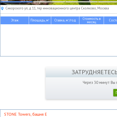
Сикорского ул, д 11, тер инновационного центра Сколково, Москва
Стоимость в
Этаж
Площадь, м
Ставка, м
/год
Сост
2
2
месяц
ЗАТРУДНЯЕТЕС
Через 30 минут Вы
STONE Towers, башня Е