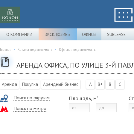
О КОМПАНИИ
ЭКСКЛЮЗИВЫ
ОФИСЫ
SUBLEASE
Главная
Каталог недвижимости
Офисная недвижимость
АРЕНДА ОФИСА, ПО УЛИЦЕ 3-Й ПА
Аренда
Покупка
Арендный бизнес
A
B+
B
C
Поиск по округам
Площадь, м
Ст
2
Поиск по метро