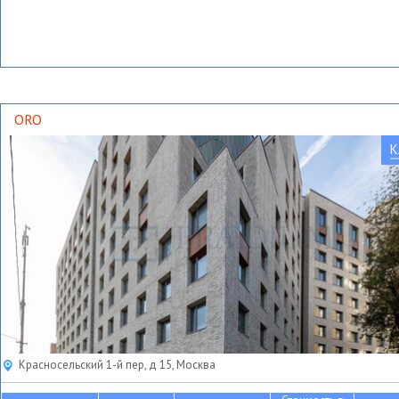
ORO
К
Красносельский 1-й пер, д 15, Москва