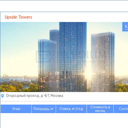
Upside Towers
К
Огородный проезд, д 4/7, Москва
Стоимость в
Этаж
Площадь, м
Ставка, м
/год
Сост
2
2
месяц