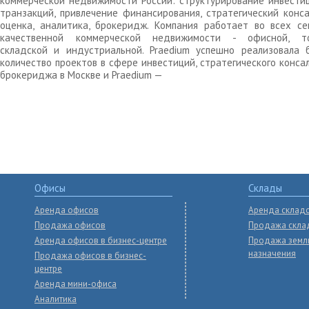
коммерческой недвижимости России: структурирование инвести
транзакций, привлечение финансирования, стратегический конса
оценка, аналитика, брокеридж. Компания работает во всех се
качественной коммерческой недвижимости - офисной, то
складской и индустриальной. Praedium успешно реализовала 
количество проектов в сфере инвестиций, стратегического конса
брокериджа в Москве и Praedium —
Офисы
Склады
Аренда офисов
Аренда склад
Продажа офисов
Продажа скла
Аренда офисов в бизнес-центре
Продажа земл
назначения
Продажа офисов в бизнес-
центре
Аренда мини-офиса
Аналитика