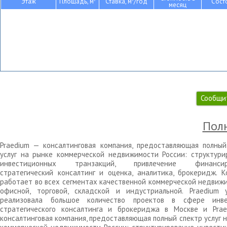
Этаж
Площадь, м
Ставка, м
/год
Сост
месяц
Сообщи
Полн
Praedium — консалтинговая компания, предоставляющая полный
услуг на рынке коммерческой недвижимости России: структури
инвестиционных транзакций, привлечение финансиро
стратегический консалтинг и оценка, аналитика, брокеридж. К
работает во всех сегментах качественной коммерческой недвижи
офисной, торговой, складской и индустриальной. Praedium 
реализовала большое количество проектов в сфере инве
стратегического консалтинга и брокериджа в Москве и Pra
консалтинговая компания, предоставляющая полный спектр услуг 