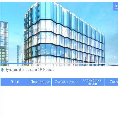
К
Бумажный проезд, д 19, Москва
Стоимость в
Этаж
Площадь, м
Ставка, м
/год
Сост
2
2
месяц