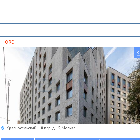
ORO
К
Красносельский 1-й пер, д 15, Москва