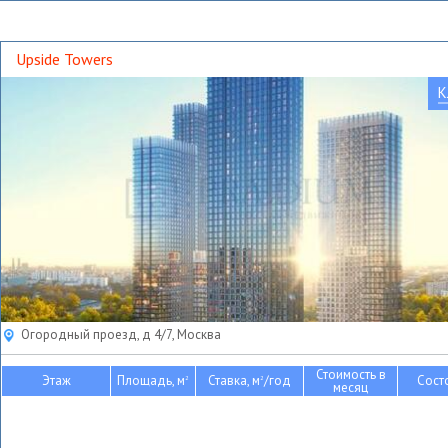
Upside Towers
К
Огородный проезд, д 4/7, Москва
Стоимость в
Этаж
Площадь, м
Ставка, м
/год
Сост
2
2
месяц