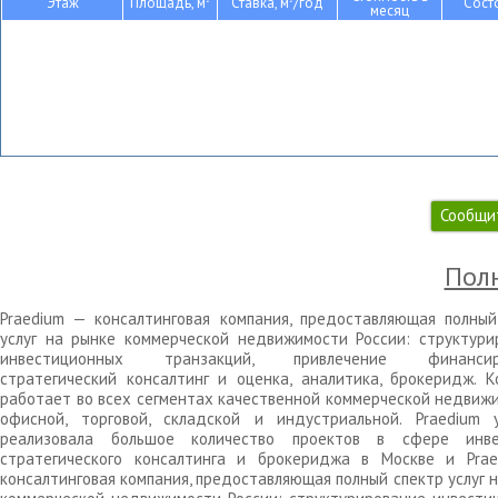
Этаж
Площадь, м
Ставка, м
/год
Сост
месяц
Сообщи
Полн
Praedium — консалтинговая компания, предоставляющая полный
услуг на рынке коммерческой недвижимости России: структури
инвестиционных транзакций, привлечение финансиро
стратегический консалтинг и оценка, аналитика, брокеридж. К
работает во всех сегментах качественной коммерческой недвижи
офисной, торговой, складской и индустриальной. Praedium 
реализовала большое количество проектов в сфере инве
стратегического консалтинга и брокериджа в Москве и Pra
консалтинговая компания, предоставляющая полный спектр услуг 