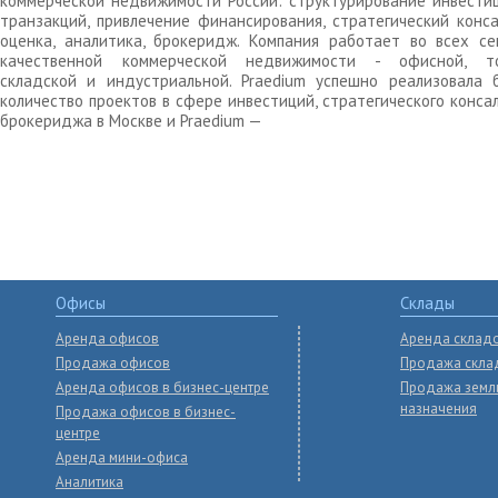
коммерческой недвижимости России: структурирование инвести
транзакций, привлечение финансирования, стратегический конса
оценка, аналитика, брокеридж. Компания работает во всех се
качественной коммерческой недвижимости - офисной, то
складской и индустриальной. Praedium успешно реализовала 
количество проектов в сфере инвестиций, стратегического конса
брокериджа в Москве и Praedium —
Офисы
Склады
Аренда офисов
Аренда склад
Продажа офисов
Продажа скла
Аренда офисов в бизнес-центре
Продажа земл
назначения
Продажа офисов в бизнес-
центре
Аренда мини-офиса
Аналитика