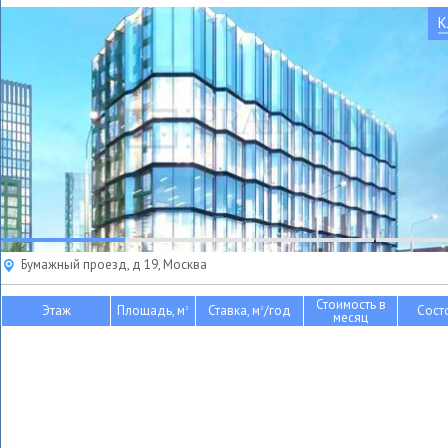
К
Бумажный проезд, д 19, Москва
Стоимость в
Этаж
Площадь, м
Ставка, м
/год
Сост
2
2
месяц