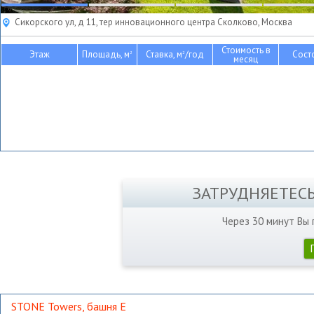
Сикорского ул, д 11, тер инновационного центра Сколково, Москва
Стоимость в
Этаж
Площадь, м
Ставка, м
/год
Сост
2
2
месяц
ЗАТРУДНЯЕТЕС
Через 30 минут Вы
STONE Towers, башня Е