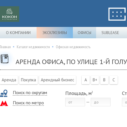
О КОМПАНИИ
ЭКСКЛЮЗИВЫ
ОФИСЫ
SUBLEASE
Главная
Каталог недвижимости
Офисная недвижимость
АРЕНДА ОФИСА, ПО УЛИЦЕ 1-Й ГО
Аренда
Покупка
Арендный бизнес
A
B+
B
C
Поиск по округам
Площадь, м
Ст
2
Поиск по метро