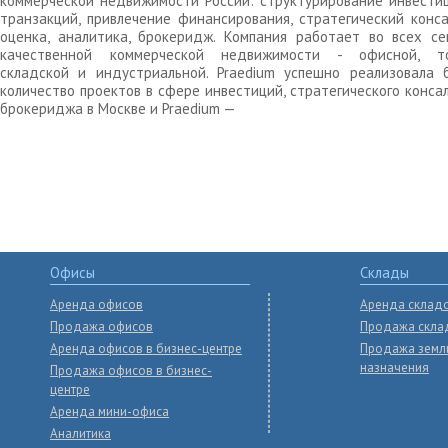
коммерческой недвижимости России: структурирование инвести
транзакций, привлечение финансирования, стратегический конса
оценка, аналитика, брокеридж. Компания работает во всех се
качественной коммерческой недвижимости - офисной, то
складской и индустриальной. Praedium успешно реализовала 
количество проектов в сфере инвестиций, стратегического конса
брокериджа в Москве и Praedium —
Офисы
Склады
Аренда офисов
Аренда склад
Продажа офисов
Продажа скла
Аренда офисов в бизнес-центре
Продажа земл
назначения
Продажа офисов в бизнес-
центре
Аренда мини-офиса
Аналитика