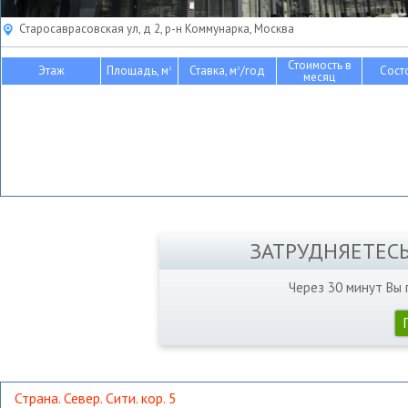
Старосаврасовская ул, д 2, р-н Коммунарка, Москва
Стоимость в
Этаж
Площадь, м
Ставка, м
/год
Сост
2
2
месяц
ЗАТРУДНЯЕТЕС
Через 30 минут Вы
Страна. Север. Сити. кор. 5