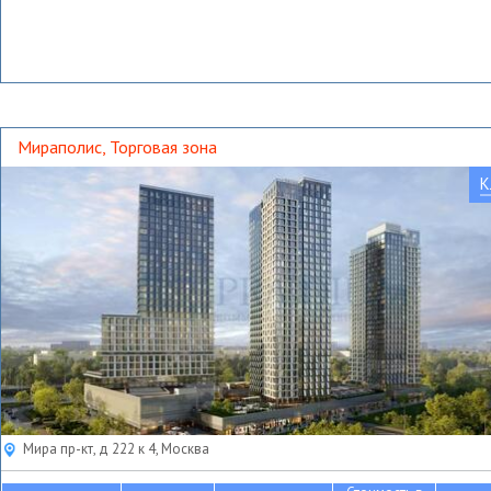
Мираполис, Торговая зона
К
Мира пр-кт, д 222 к 4, Москва