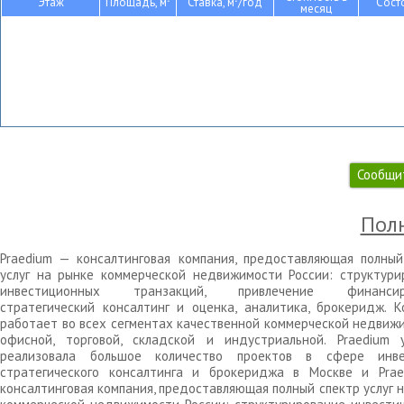
Этаж
Площадь, м
Ставка, м
/год
Сост
месяц
Сообщи
Полн
Praedium — консалтинговая компания, предоставляющая полный
услуг на рынке коммерческой недвижимости России: структури
инвестиционных транзакций, привлечение финансиро
стратегический консалтинг и оценка, аналитика, брокеридж. К
работает во всех сегментах качественной коммерческой недвижи
офисной, торговой, складской и индустриальной. Praedium 
реализовала большое количество проектов в сфере инве
стратегического консалтинга и брокериджа в Москве и Pra
консалтинговая компания, предоставляющая полный спектр услуг 