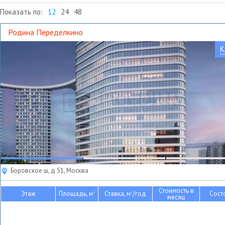
Показать по:
12
24
48
Родина Переделкино
К
Боровское ш, д 51, Москва
Стоимость в
Этаж
Площадь, м
Ставка, м
/год
Сост
2
2
месяц