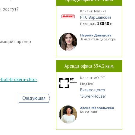
и растут?
Клиент: Магнит
РТС Варшавский
18840
Площадь
м
2
Нармин Давудова
Заместитель директора
вляющий партнер
Аренда офиса 394,3 кв.м.
Клиент: АО "РТ
-boli-brokera-chto-
МедТех"
Бизнес-центр
"Silver-House"
Следующая
Алёна Массальская
Консультант