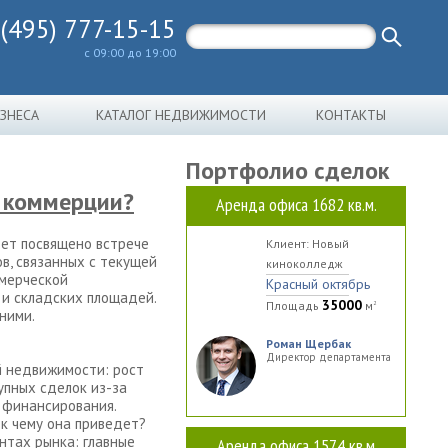
 (495) 777-15-15
с 09:00 до 19:00
ИЗНЕСА
КАТАЛОГ НЕДВИЖИМОСТИ
КОНТАКТЫ
Портфолио сделок
а коммерции?
Аренда офиса 1682 кв.м.
дет посвящено встрече
Клиент: Новый
в, связанных с текущей
киноколледж
ммерческой
Красный октябрь
 и складских площадей.
35000
Площадь
м
2
ними.
Роман Щербак
Директор департамента
й недвижимости: рост
упных сделок из-за
 финансирования.
к чему она приведет?
нтах рынка: главные
Аренда офиса 1574 кв.м