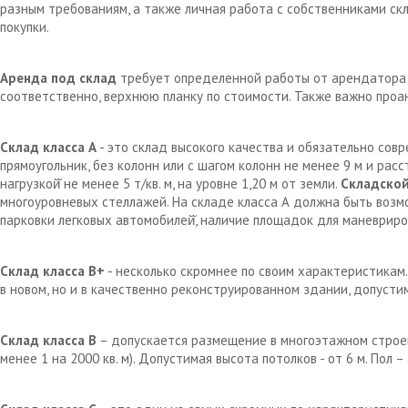
разным требованиям, а также личная работа с собственниками с
покупки.
Аренда под склад
требует определенной работы от арендатора д
соответственно, верхнюю планку по стоимости. Также важно проа
Склад класса А
- это склад высокого качества и обязательно сов
прямоугольник, без колонн или с шагом колонн не менее 9 м и рас
нагрузкой̆ не менее 5 т/кв. м, на уровне 1,20 м от земли.
Складской
многоуровневых стеллажей. На складе класса А должна быть возм
парковки легковых автомобилей̆, наличие площадок для маневрир
Склад класса В+
- несколько скромнее по своим характеристикам.
в новом, но и в качественно реконструированном здании, допустим
Склад класса В
– допускается размещение в многоэтажном строен
менее 1 на 2000 кв. м). Допустимая высота потолков - от 6 м. Пол 