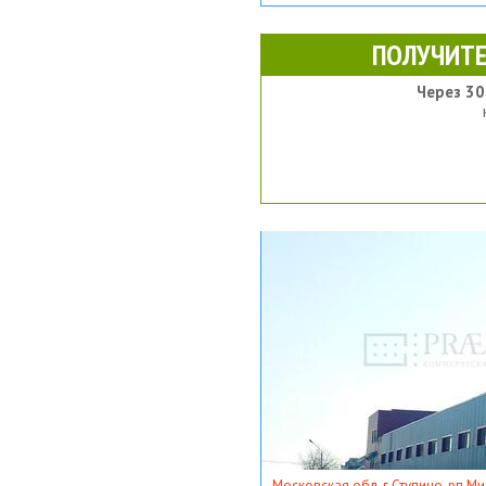
ПОЛУЧИТЕ
Через 30
Московская обл, г Ступино, рп Ми