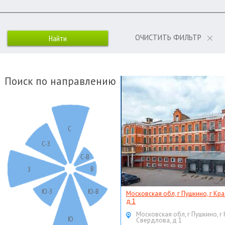
ОЧИСТИТЬ ФИЛЬТР
Поиск по направлению
С
С-З
С-В
В
З
Ю-З
Ю-В
Московская обл, г Пушкино, г Кр
д 1
Московская обл, г Пушкино, г
Ю
Свердлова, д 1