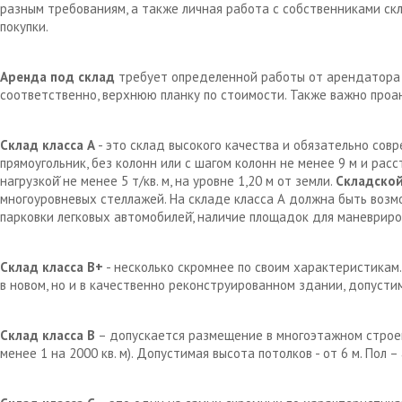
разным требованиям, а также личная работа с собственниками с
покупки.
Аренда под склад
требует определенной работы от арендатора д
соответственно, верхнюю планку по стоимости. Также важно проа
Склад класса А
- это склад высокого качества и обязательно сов
прямоугольник, без колонн или с шагом колонн не менее 9 м и рас
нагрузкой̆ не менее 5 т/кв. м, на уровне 1,20 м от земли.
Складской
многоуровневых стеллажей. На складе класса А должна быть возм
парковки легковых автомобилей̆, наличие площадок для маневрир
Склад класса В+
- несколько скромнее по своим характеристикам.
в новом, но и в качественно реконструированном здании, допустим
Склад класса В
– допускается размещение в многоэтажном строен
менее 1 на 2000 кв. м). Допустимая высота потолков - от 6 м. Пол 