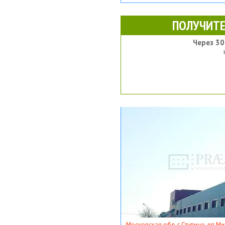
ПОЛУЧИТЕ
Через 30
Московская обл, г Ступино, рп Ми