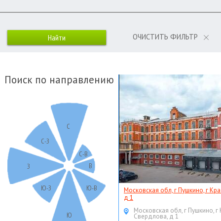
ОЧИСТИТЬ ФИЛЬТР
Поиск по направлению
С
С-З
С-В
В
З
Ю-З
Ю-В
Московская обл, г Пушкино, г Кр
д 1
Московская обл, г Пушкино, г
Ю
Свердлова, д 1