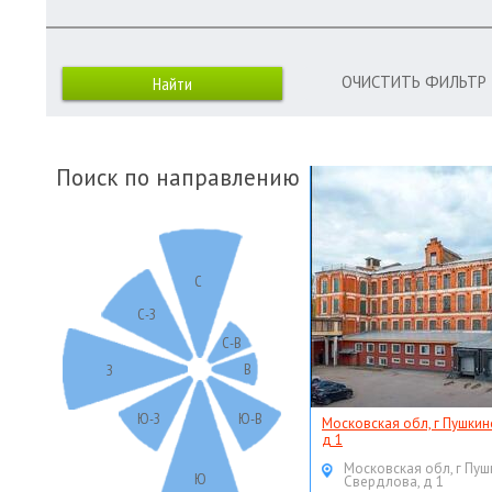
ОЧИСТИТЬ ФИЛЬТР
Поиск по направлению
С
С-З
С-В
В
З
Ю-З
Ю-В
Московская обл, г Пушкин
д 1
Московская обл, г Пуш
Ю
Свердлова, д 1