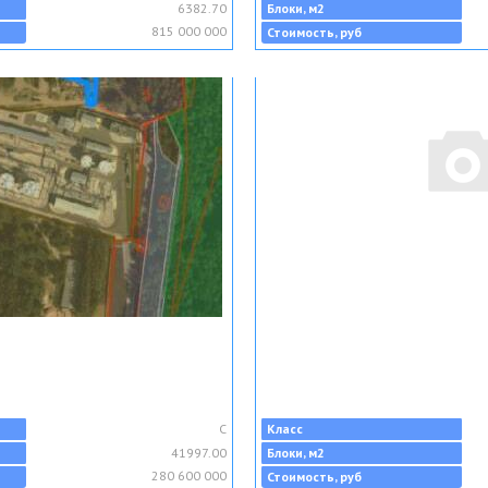
6382.70
Блоки, м2
815 000 000
Стоимость, руб
C
Класс
41997.00
Блоки, м2
280 600 000
Стоимость, руб