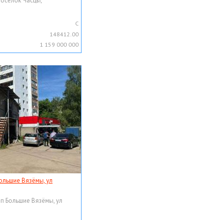
поселок Часцы,
C
148412.00
1 159 000 000
ольшие Вязёмы, ул
рп Большие Вязёмы, ул