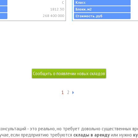
C
Класс
1812.30
Блоки, м2
268 400 000
Стоимость, руб
1
2
консультаций - это реально, но требует довольно существенных в
лучае, если предприятию требуются
склады в аренду
или нужно
ку