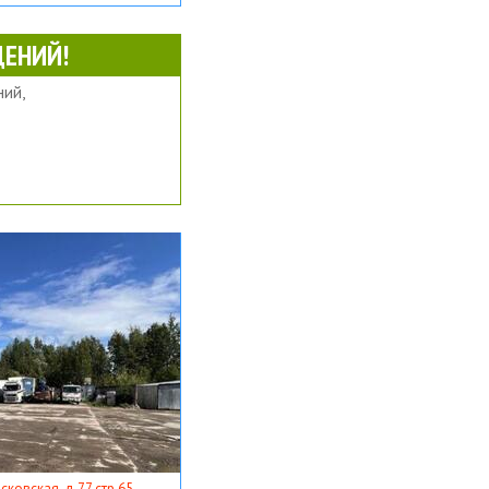
ЕНИЙ!
ий,
ковская, д 77 стр 65