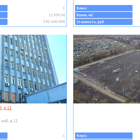
C
Класс
12309.00
Блоки, м2
585 600 000
Стоимость, руб
, д 11
 наб, д 11
C
Класс