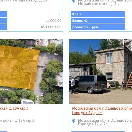
овский, ул Наркомвод, д 25
Московская обл, г Одинцово, 
Можайское шоссе, д 1в
C
Класс
11000.00
Блоки, м2
854 000 000
Стоимость, руб
ская, д 18А стр 3
Московская обл, г Одинцово, рп Б
Городок-17, д 24
мирская, д 18А стр 3
Московская обл, г Одинцово, 
Городок-17, д 24