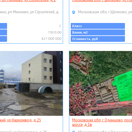
ино, рп Михнево, ул Строителей, д
Московская обл, г Щёлково, ул
C
Класс
7950.00
Блоки, м2
427 000 000
Стоимость, руб
кий, ул Наркомвод, д 25
Московская обл, г Одинцово, пос
шоссе, д 1в