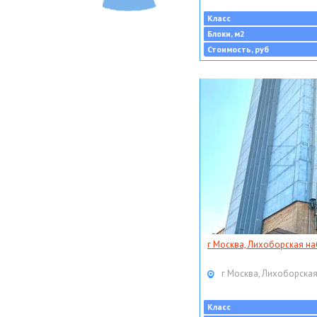
Класс
Блоки, м2
Стоимость, руб
г Москва, Лихоборская наб
г Москва, Лихоборская
Класс