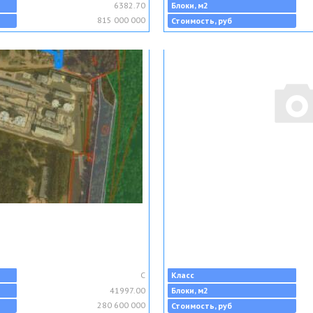
6382.70
Блоки, м2
815 000 000
Стоимость, руб
C
Класс
41997.00
Блоки, м2
280 600 000
Стоимость, руб