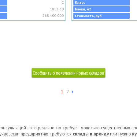
C
Класс
1812.30
Блоки, м2
268 400 000
Стоимость, руб
1
2
консультаций - это реально, но требует довольно существенных в
лучае, если предприятию требуются
склады в аренду
или нужно
ку