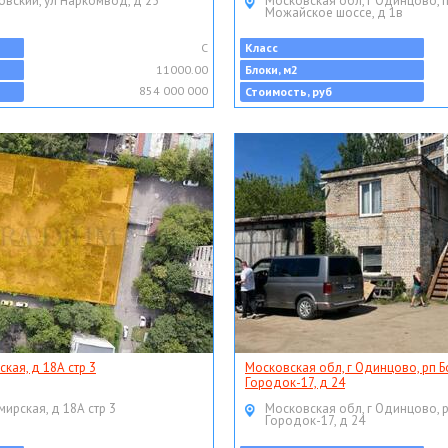
овский, ул Наркомвод, д 25
Московская обл, г Одинцово, 
Можайское шоссе, д 1в
C
Класс
11000.00
Блоки, м2
854 000 000
Стоимость, руб
ская, д 18А стр 3
Московская обл, г Одинцово, рп Б
Городок-17, д 24
мирская, д 18А стр 3
Московская обл, г Одинцово, 
Городок-17, д 24