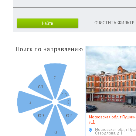
ОЧИСТИТЬ ФИЛЬТР
Поиск по направлению
С
С-З
С-В
В
З
Ю-З
Ю-В
Московская обл, г Пушкин
д 1
Московская обл, г Пуш
Ю
Свердлова, д 1