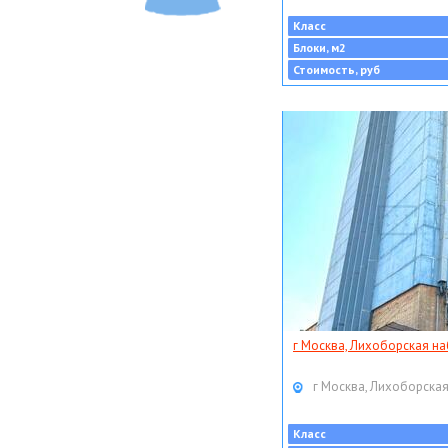
Класс
Блоки, м2
Стоимость, руб
г Москва, Лихоборская наб
г Москва, Лихоборская
Класс