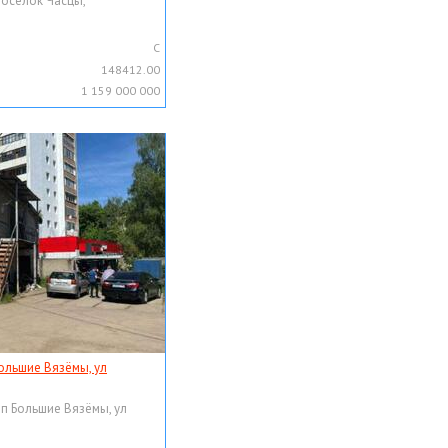
поселок Часцы,
C
148412.00
1 159 000 000
ольшие Вязёмы, ул
рп Большие Вязёмы, ул