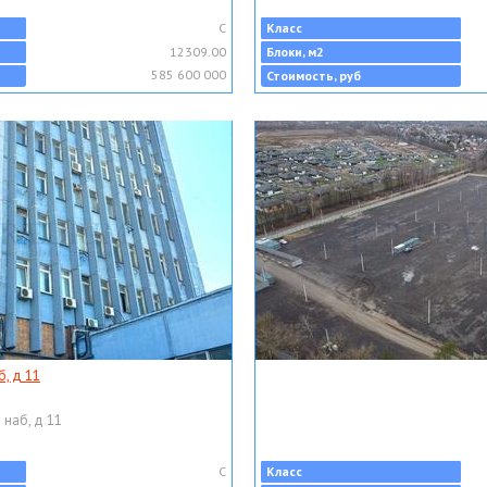
C
Класс
12309.00
Блоки, м2
585 600 000
Стоимость, руб
, д 11
 наб, д 11
C
Класс