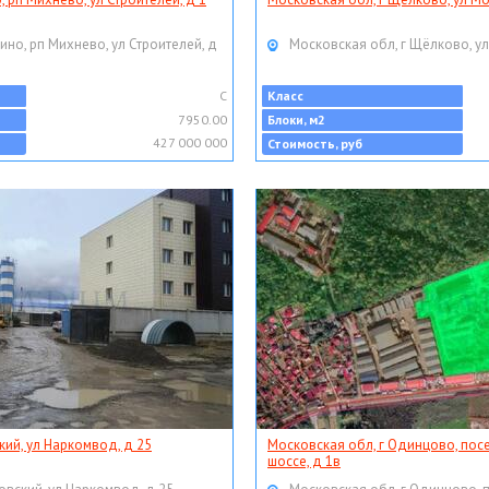
ино, рп Михнево, ул Строителей, д
Московская обл, г Щёлково, ул
C
Класс
7950.00
Блоки, м2
427 000 000
Стоимость, руб
кий, ул Наркомвод, д 25
Московская обл, г Одинцово, пос
шоссе, д 1в