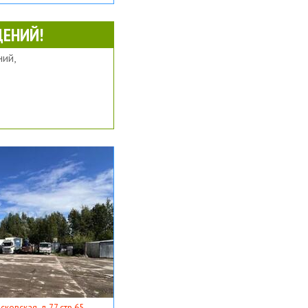
ЕНИЙ!
ий,
ковская, д 77 стр 65