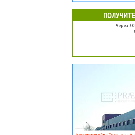
ПОЛУЧИТЕ
Через 30
Московская обл, г Ступино, рп Ми