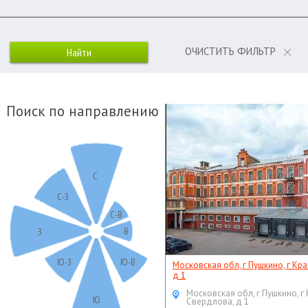
ОЧИСТИТЬ ФИЛЬТР
Поиск по направлению
С
С-З
С-В
В
З
Ю-З
Ю-В
Московская обл, г Пушкино, г Кр
д 1
Московская обл, г Пушкино, г
Ю
Свердлова, д 1