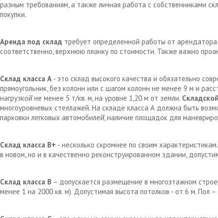
разным требованиям, а также личная работа с собственниками с
покупки.
Аренда под склад
требует определенной работы от арендатора д
соответственно, верхнюю планку по стоимости. Также важно проа
Склад класса А
- это склад высокого качества и обязательно сов
прямоугольник, без колонн или с шагом колонн не менее 9 м и рас
нагрузкой̆ не менее 5 т/кв. м, на уровне 1,20 м от земли.
Складской
многоуровневых стеллажей. На складе класса А должна быть возм
парковки легковых автомобилей̆, наличие площадок для маневрир
Склад класса В+
- несколько скромнее по своим характеристикам.
в новом, но и в качественно реконструированном здании, допустим
Склад класса В
– допускается размещение в многоэтажном строен
менее 1 на 2000 кв. м). Допустимая высота потолков - от 6 м. Пол 