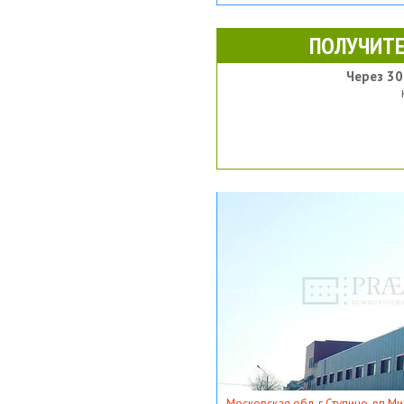
ПОЛУЧИТЕ
Через 30
Московская обл, г Ступино, рп Ми