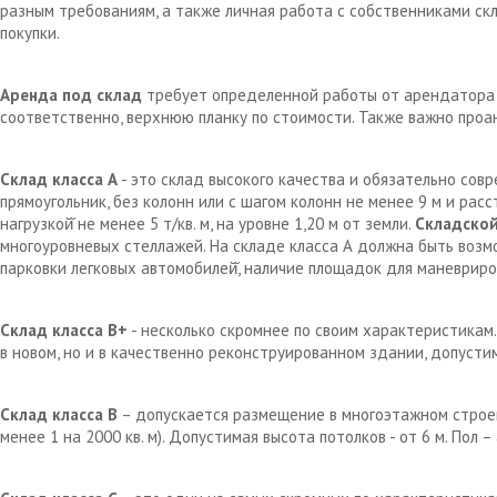
разным требованиям, а также личная работа с собственниками с
покупки.
Аренда под склад
требует определенной работы от арендатора д
соответственно, верхнюю планку по стоимости. Также важно проа
Склад класса А
- это склад высокого качества и обязательно сов
прямоугольник, без колонн или с шагом колонн не менее 9 м и рас
нагрузкой̆ не менее 5 т/кв. м, на уровне 1,20 м от земли.
Складской
многоуровневых стеллажей. На складе класса А должна быть возм
парковки легковых автомобилей̆, наличие площадок для маневрир
Склад класса В+
- несколько скромнее по своим характеристикам.
в новом, но и в качественно реконструированном здании, допустим
Склад класса В
– допускается размещение в многоэтажном строен
менее 1 на 2000 кв. м). Допустимая высота потолков - от 6 м. Пол 