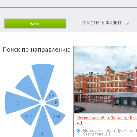
ОЧИСТИТЬ ФИЛЬТР
Поиск по направлению
С
С-З
С-В
В
З
Ю-З
Ю-В
Московская обл, г Пушкино, г Кр
д 1
Московская обл, г Пушкино, г
Ю
Свердлова, д 1