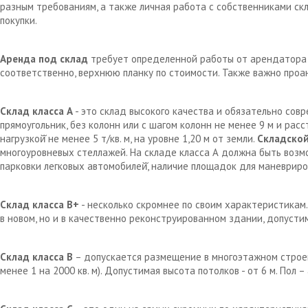
разным требованиям, а также личная работа с собственниками с
покупки.
Аренда под склад
требует определенной работы от арендатора д
соответственно, верхнюю планку по стоимости. Также важно проа
Склад класса А
- это склад высокого качества и обязательно сов
прямоугольник, без колонн или с шагом колонн не менее 9 м и рас
нагрузкой̆ не менее 5 т/кв. м, на уровне 1,20 м от земли.
Складской
многоуровневых стеллажей. На складе класса А должна быть возм
парковки легковых автомобилей̆, наличие площадок для маневрир
Склад класса В+
- несколько скромнее по своим характеристикам.
в новом, но и в качественно реконструированном здании, допустим
Склад класса В
– допускается размещение в многоэтажном строен
менее 1 на 2000 кв. м). Допустимая высота потолков - от 6 м. Пол 