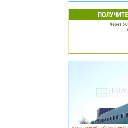
ПОЛУЧИТЕ
Через 30
Московская обл, г Ступино, рп Ми