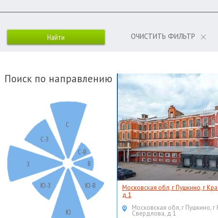
ОЧИСТИТЬ ФИЛЬТР
Поиск по направлению
С
С-З
С-В
В
З
Ю-З
Ю-В
Московская обл, г Пушкино, г Кр
д 1
Московская обл, г Пушкино, г
Ю
Свердлова, д 1