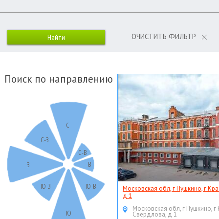
ОЧИСТИТЬ ФИЛЬТР
Поиск по направлению
С
С-З
С-В
В
З
Ю-З
Ю-В
Московская обл, г Пушкино, г Кр
д 1
Московская обл, г Пушкино, г
Ю
Свердлова, д 1