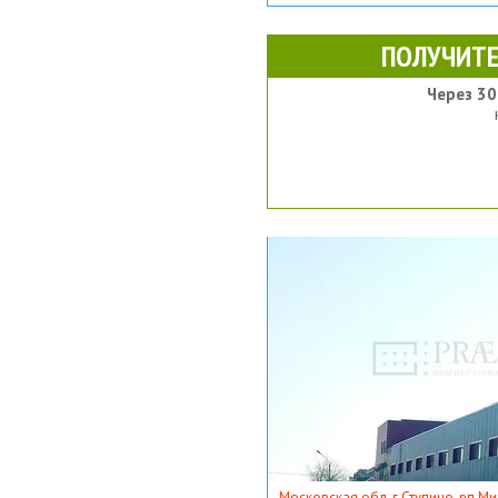
ПОЛУЧИТЕ
Через 30
Московская обл, г Ступино, рп Ми