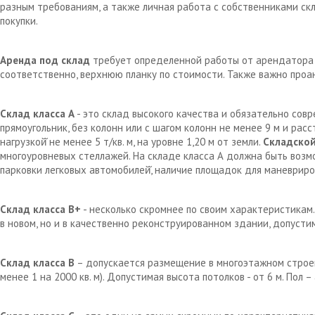
разным требованиям, а также личная работа с собственниками с
покупки.
Аренда под склад
требует определенной работы от арендатора д
соответственно, верхнюю планку по стоимости. Также важно проа
Склад класса А
- это склад высокого качества и обязательно сов
прямоугольник, без колонн или с шагом колонн не менее 9 м и рас
нагрузкой̆ не менее 5 т/кв. м, на уровне 1,20 м от земли.
Складской
многоуровневых стеллажей. На складе класса А должна быть возм
парковки легковых автомобилей̆, наличие площадок для маневрир
Склад класса В+
- несколько скромнее по своим характеристикам.
в новом, но и в качественно реконструированном здании, допустим
Склад класса В
– допускается размещение в многоэтажном строен
менее 1 на 2000 кв. м). Допустимая высота потолков - от 6 м. Пол 