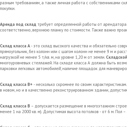
разным требованиям, а также личная работа с собственниками с
покупки.
Аренда под склад
требует определенной работы от арендатора д
соответственно, верхнюю планку по стоимости. Также важно проа
Склад класса А
- это склад высокого качества и обязательно сов
прямоугольник, без колонн или с шагом колонн не менее 9 м и рас
нагрузкой̆ не менее 5 т/кв. м, на уровне 1,20 м от земли.
Складской
многоуровневых стеллажей. На складе класса А должна быть возм
парковки легковых автомобилей̆, наличие площадок для маневрир
Склад класса В+
- несколько скромнее по своим характеристикам.
в новом, но и в качественно реконструированном здании, допустим
Склад класса В
– допускается размещение в многоэтажном строен
менее 1 на 2000 кв. м). Допустимая высота потолков - от 6 м. Пол 