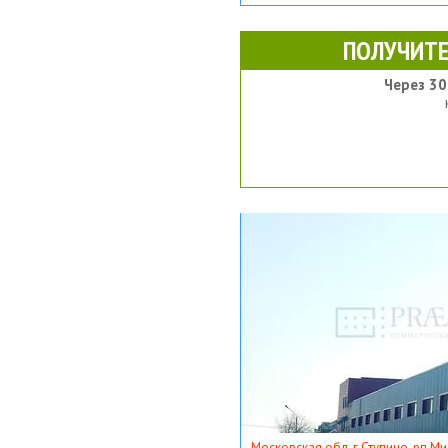
ПОЛУЧИТЕ
Через 30
Московская обл, г Ступино, рп Ми