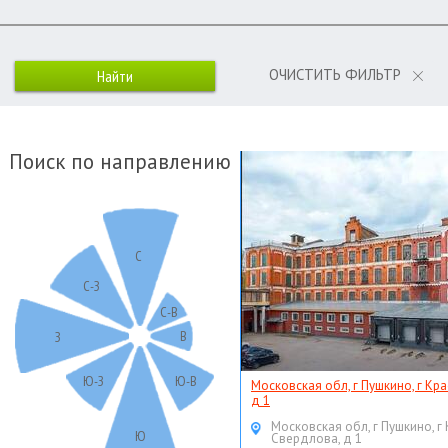
ОЧИСТИТЬ ФИЛЬТР
Поиск по направлению
С
С-З
С-В
В
З
Ю-З
Ю-В
Московская обл, г Пушкино, г Кр
д 1
Московская обл, г Пушкино, г
Ю
Свердлова, д 1