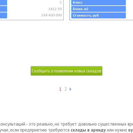
C
Класс
1812.30
Блоки, м2
268 400 000
Стоимость, руб
1
2
консультаций - это реально, но требует довольно существенных в
лучае, если предприятию требуются
склады в аренду
или нужно
ку