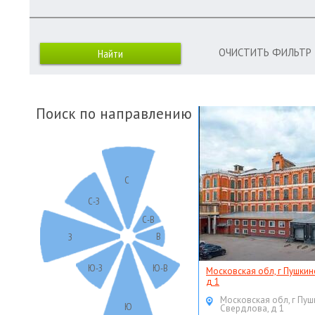
ОЧИСТИТЬ ФИЛЬТР
Поиск по направлению
С
С-З
С-В
В
З
Ю-З
Ю-В
Московская обл, г Пушкин
д 1
Московская обл, г Пуш
Ю
Свердлова, д 1