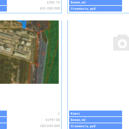
6382.70
Блоки, м2
815 000 000
Стоимость, руб
C
Класс
41997.00
Блоки, м2
280 600 000
Стоимость, руб