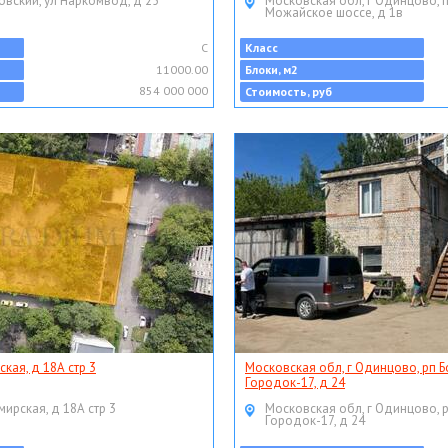
овский, ул Наркомвод, д 25
Московская обл, г Одинцово, 
Можайское шоссе, д 1в
C
Класс
11000.00
Блоки, м2
854 000 000
Стоимость, руб
ская, д 18А стр 3
Московская обл, г Одинцово, рп Б
Городок-17, д 24
мирская, д 18А стр 3
Московская обл, г Одинцово, 
Городок-17, д 24