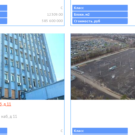
C
Класс
12309.00
Блоки, м2
585 600 000
Стоимость, руб
, д 11
 наб, д 11
C
Класс