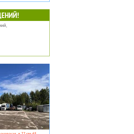
ЕНИЙ!
ий,
ковская, д 77 стр 65