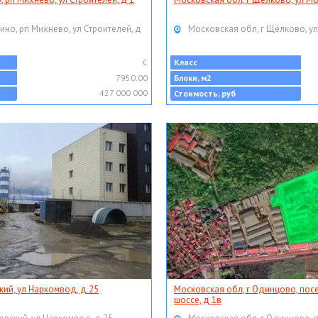
ино, рп Михнево, ул Строителей, д
Московская обл, г Щёлково, ул
C
Класс
7950.00
Блоки, м2
427 000 000
Стоимость, руб
кий, ул Наркомвод, д 25
Московская обл, г Одинцово, пос
шоссе, д 1в