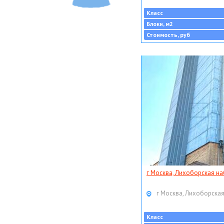
Класс
Блоки, м2
Стоимость, руб
г Москва, Лихоборская наб
г Москва, Лихоборская
Класс