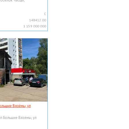
поселок Часцы,
C
148412.00
1 159 000 000
ольшие Вязёмы, ул
рп Большие Вязёмы, ул