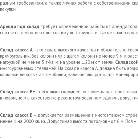
разным требованиям, а также личная работа с собственниками с
покупки.
Аренда под склад
требует определенной работы от арендатора д
соответственно, верхнюю планку по стоимости. Также важно проа
Склад класса А
- это склад высокого качества и обязательно сов
прямоугольник, без колонн или с шагом колонн не менее 9 м и рас
нагрузкой̆ не менее 5 т/кв. м, на уровне 1,20 м от земли.
Складской
многоуровневых стеллажей. На складе класса А должна быть возм
парковки легковых автомобилей̆, наличие площадок для маневрир
Склад класса В+
- несколько скромнее по своим характеристикам.
в новом, но и в качественно реконструированном здании, допустим
Склад класса В
– допускается размещение в многоэтажном строен
менее 1 на 2000 кв. м). Допустимая высота потолков - от 6 м. Пол 