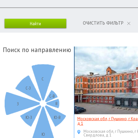
ОЧИСТИТЬ ФИЛЬТР
Поиск по направлению
С
С-З
С-В
В
З
Ю-З
Ю-В
Московская обл, г Пушкино, г Кр
д 1
Московская обл, г Пушкино, г
Ю
Свердлова, д 1