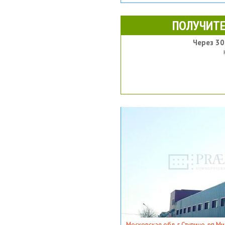
ПОЛУЧИТЕ
Через 30
Московская обл, г Ступино, рп Ми