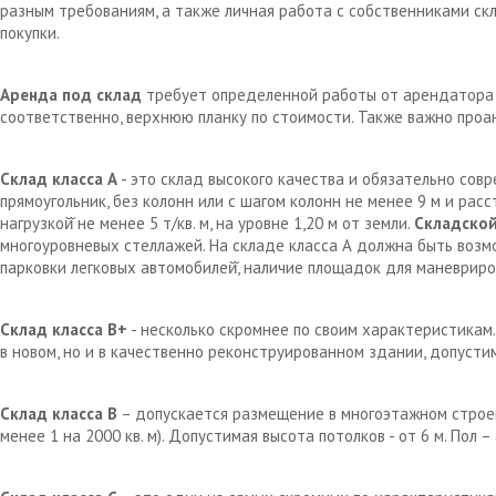
разным требованиям, а также личная работа с собственниками с
покупки.
Аренда под склад
требует определенной работы от арендатора д
соответственно, верхнюю планку по стоимости. Также важно проа
Склад класса А
- это склад высокого качества и обязательно сов
прямоугольник, без колонн или с шагом колонн не менее 9 м и рас
нагрузкой̆ не менее 5 т/кв. м, на уровне 1,20 м от земли.
Складской
многоуровневых стеллажей. На складе класса А должна быть возм
парковки легковых автомобилей̆, наличие площадок для маневрир
Склад класса В+
- несколько скромнее по своим характеристикам.
в новом, но и в качественно реконструированном здании, допустим
Склад класса В
– допускается размещение в многоэтажном строен
менее 1 на 2000 кв. м). Допустимая высота потолков - от 6 м. Пол 