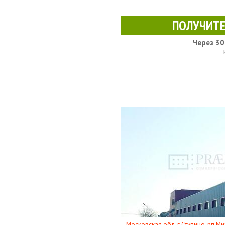
ПОЛУЧИТЕ
Через 30
Московская обл, г Ступино, рп Ми