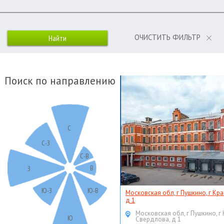
ОЧИСТИТЬ ФИЛЬТР
Поиск по направлению
С
С-З
С-В
В
З
Ю-З
Ю-В
Московская обл, г Пушкино, г Кр
д 1
Московская обл, г Пушкино, г
Ю
Свердлова, д 1