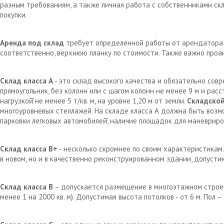
разным требованиям, а также личная работа с собственниками с
покупки.
Аренда под склад
требует определенной работы от арендатора д
соответственно, верхнюю планку по стоимости. Также важно проа
Склад класса А
- это склад высокого качества и обязательно сов
прямоугольник, без колонн или с шагом колонн не менее 9 м и рас
нагрузкой̆ не менее 5 т/кв. м, на уровне 1,20 м от земли.
Складской
многоуровневых стеллажей. На складе класса А должна быть возм
парковки легковых автомобилей̆, наличие площадок для маневрир
Склад класса В+
- несколько скромнее по своим характеристикам.
в новом, но и в качественно реконструированном здании, допустим
Склад класса В
– допускается размещение в многоэтажном строен
менее 1 на 2000 кв. м). Допустимая высота потолков - от 6 м. Пол 