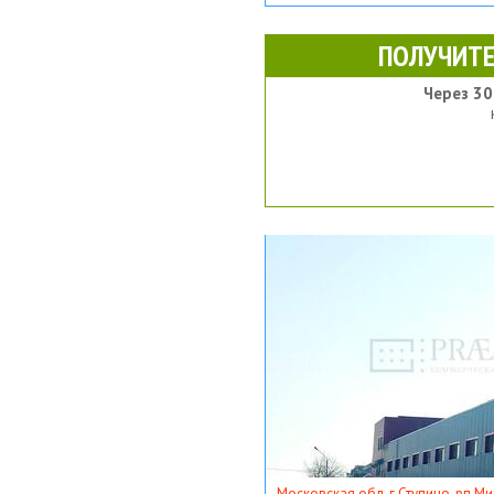
ПОЛУЧИТЕ
Через 30
Московская обл, г Ступино, рп Ми