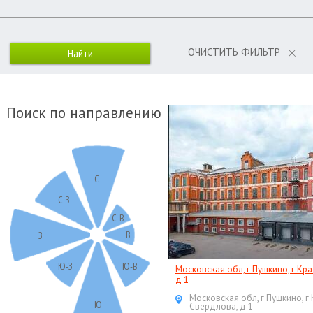
ОЧИСТИТЬ ФИЛЬТР
Поиск по направлению
С
С-З
С-В
В
З
Ю-З
Ю-В
Московская обл, г Пушкино, г Кр
д 1
Московская обл, г Пушкино, г
Ю
Свердлова, д 1