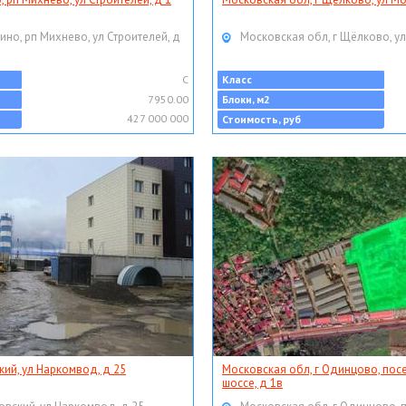
ино, рп Михнево, ул Строителей, д
Московская обл, г Щёлково, ул
C
Класс
7950.00
Блоки, м2
427 000 000
Стоимость, руб
кий, ул Наркомвод, д 25
Московская обл, г Одинцово, пос
шоссе, д 1в