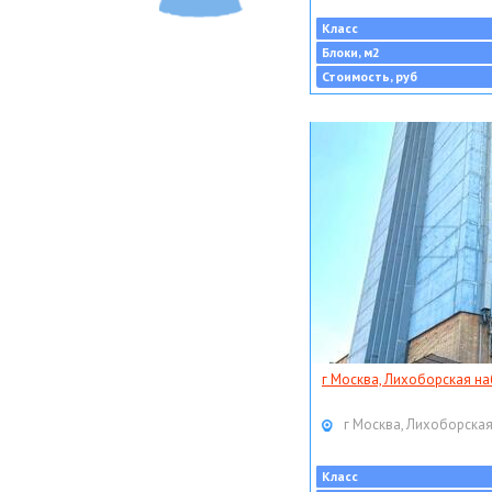
Класс
Блоки, м2
Стоимость, руб
г Москва, Лихоборская наб
г Москва, Лихоборская
Класс