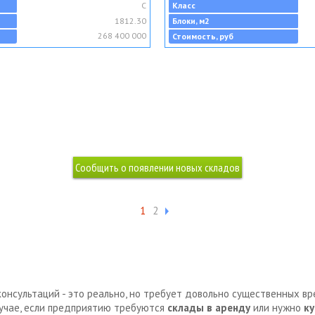
C
Класс
1812.30
Блоки, м2
268 400 000
Стоимость, руб
1
2
консультаций - это реально, но требует довольно существенных в
лучае, если предприятию требуются
склады в аренду
или нужно
ку