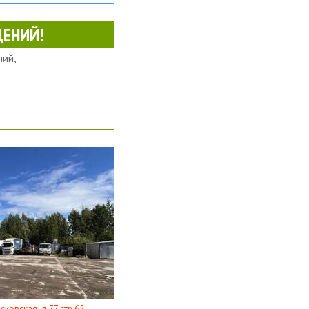
ЕНИЙ!
ий,
ковская, д 77 стр 65