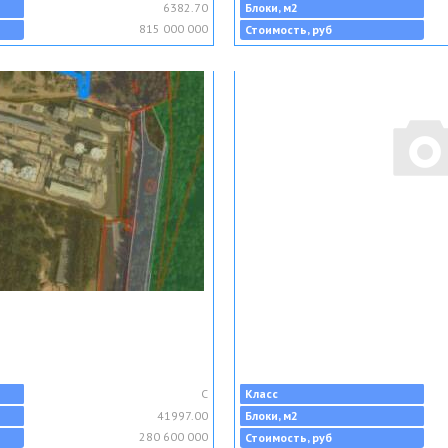
6382.70
Блоки, м2
815 000 000
Стоимость, руб
C
Класс
41997.00
Блоки, м2
280 600 000
Стоимость, руб