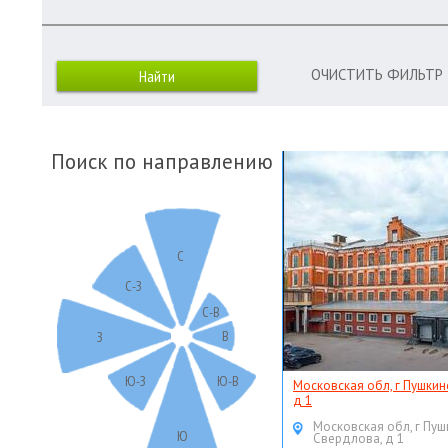
ОЧИСТИТЬ ФИЛЬТР
Поиск по направлению
С
С-З
С-В
В
З
Ю-З
Ю-В
Московская обл, г Пушкин
д 1
Московская обл, г Пуш
Ю
Свердлова, д 1