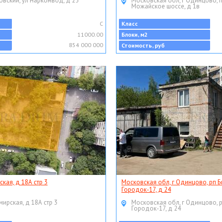
овский, ул Наркомвод, д 25
Московская обл, г Одинцово, 
Можайское шоссе, д 1в
C
Класс
11000.00
Блоки, м2
854 000 000
Стоимость, руб
ская, д 18А стр 3
Московская обл, г Одинцово, рп Б
Городок-17, д 24
мирская, д 18А стр 3
Московская обл, г Одинцово, 
Городок-17, д 24