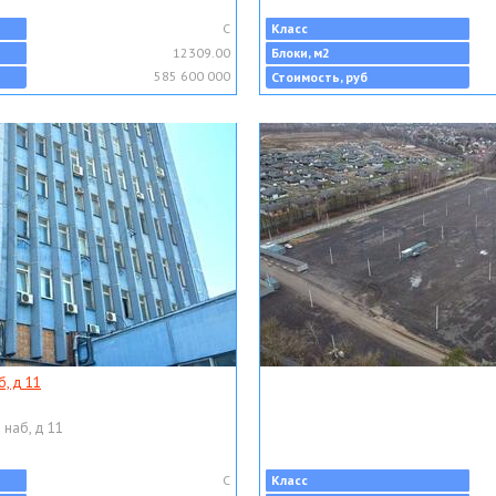
C
Класс
12309.00
Блоки, м2
585 600 000
Стоимость, руб
, д 11
 наб, д 11
C
Класс