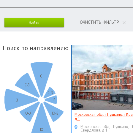
ОЧИСТИТЬ ФИЛЬТР
Поиск по направлению
С
С-З
С-В
В
З
Ю-З
Ю-В
Московская обл, г Пушкино, г Кр
д 1
Московская обл, г Пушкино, г
Ю
Свердлова, д 1