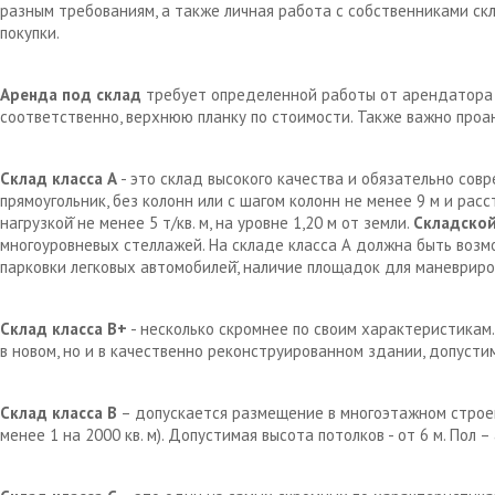
разным требованиям, а также личная работа с собственниками с
покупки.
Аренда под склад
требует определенной работы от арендатора д
соответственно, верхнюю планку по стоимости. Также важно проа
Склад класса А
- это склад высокого качества и обязательно сов
прямоугольник, без колонн или с шагом колонн не менее 9 м и рас
нагрузкой̆ не менее 5 т/кв. м, на уровне 1,20 м от земли.
Складской
многоуровневых стеллажей. На складе класса А должна быть возм
парковки легковых автомобилей̆, наличие площадок для маневрир
Склад класса В+
- несколько скромнее по своим характеристикам.
в новом, но и в качественно реконструированном здании, допустим
Склад класса В
– допускается размещение в многоэтажном строен
менее 1 на 2000 кв. м). Допустимая высота потолков - от 6 м. Пол 