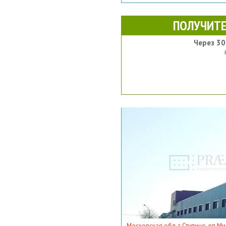
ПОЛУЧИТЕ
Через 30
Московская обл, г Ступино, рп Ми