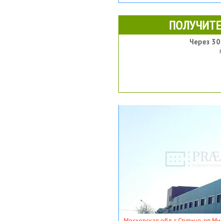
ПОЛУЧИТЕ
Через 30
Московская обл, г Ступино, рп Ми