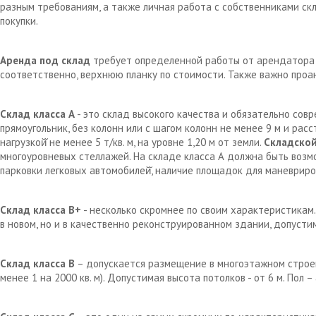
разным требованиям, а также личная работа с собственниками с
покупки.
Аренда под склад
требует определенной работы от арендатора д
соответственно, верхнюю планку по стоимости. Также важно проа
Склад класса А
- это склад высокого качества и обязательно сов
прямоугольник, без колонн или с шагом колонн не менее 9 м и рас
нагрузкой̆ не менее 5 т/кв. м, на уровне 1,20 м от земли.
Складской
многоуровневых стеллажей. На складе класса А должна быть возм
парковки легковых автомобилей̆, наличие площадок для маневрир
Склад класса В+
- несколько скромнее по своим характеристикам.
в новом, но и в качественно реконструированном здании, допустим
Склад класса В
– допускается размещение в многоэтажном строен
менее 1 на 2000 кв. м). Допустимая высота потолков - от 6 м. Пол 