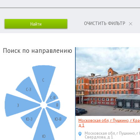
ОЧИСТИТЬ ФИЛЬТР
Поиск по направлению
С
С-З
С-В
В
З
Ю-З
Ю-В
Московская обл, г Пушкино, г Кр
д 1
Московская обл, г Пушкино, г
Ю
Свердлова, д 1