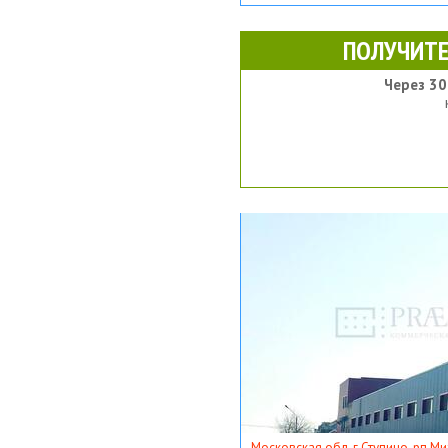
ПОЛУЧИТЕ
Через 30
Московская обл, г Ступино, рп Ми