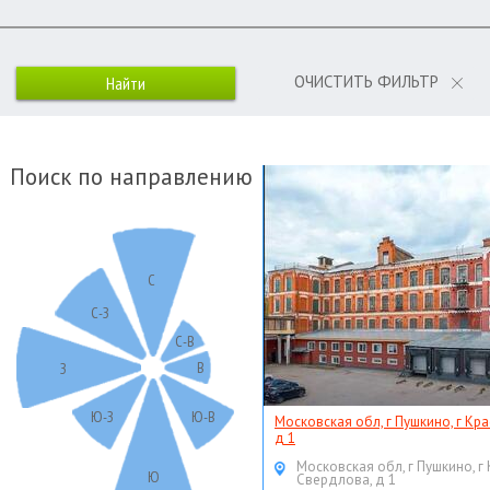
ОЧИСТИТЬ ФИЛЬТР
Поиск по направлению
С
С-З
С-В
В
З
Ю-З
Ю-В
Московская обл, г Пушкино, г Кр
д 1
Московская обл, г Пушкино, г
Ю
Свердлова, д 1