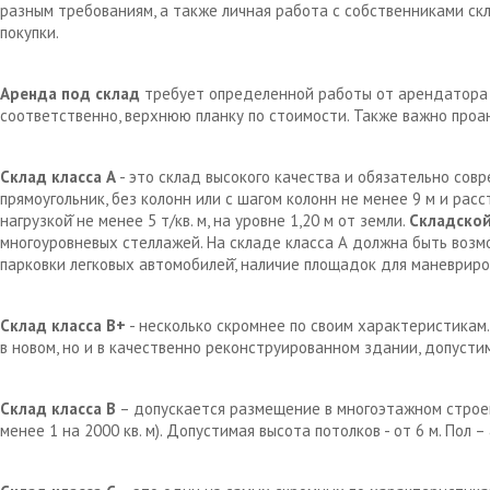
разным требованиям, а также личная работа с собственниками с
покупки.
Аренда под склад
требует определенной работы от арендатора д
соответственно, верхнюю планку по стоимости. Также важно проа
Склад класса А
- это склад высокого качества и обязательно сов
прямоугольник, без колонн или с шагом колонн не менее 9 м и рас
нагрузкой̆ не менее 5 т/кв. м, на уровне 1,20 м от земли.
Складской
многоуровневых стеллажей. На складе класса А должна быть возм
парковки легковых автомобилей̆, наличие площадок для маневрир
Склад класса В+
- несколько скромнее по своим характеристикам.
в новом, но и в качественно реконструированном здании, допустим
Склад класса В
– допускается размещение в многоэтажном строен
менее 1 на 2000 кв. м). Допустимая высота потолков - от 6 м. Пол 