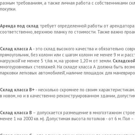
разным требованиям, а также личная работа с собственниками с
покупки.
Аренда под склад
требует определенной работы от арендатора д
соответственно, верхнюю планку по стоимости. Также важно проа
Склад класса А
- это склад высокого качества и обязательно сов
прямоугольник, без колонн или с шагом колонн не менее 9 м и рас
нагрузкой̆ не менее 5 т/кв. м, на уровне 1,20 м от земли.
Складской
многоуровневых стеллажей. На складе класса А должна быть возм
парковки легковых автомобилей̆, наличие площадок для маневрир
Склад класса В+
- несколько скромнее по своим характеристикам.
в новом, но и в качественно реконструированном здании, допустим
Склад класса В
– допускается размещение в многоэтажном строен
менее 1 на 2000 кв. м). Допустимая высота потолков - от 6 м. Пол 