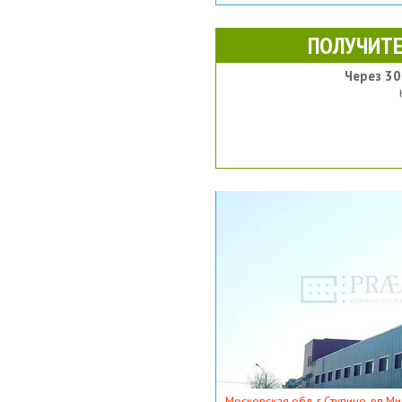
ПОЛУЧИТЕ
Через 30
Московская обл, г Ступино, рп Ми