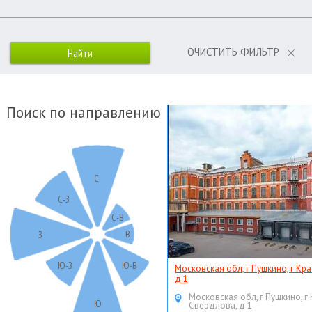
ОЧИСТИТЬ ФИЛЬТР
Поиск по направлению
С
С-З
С-В
В
З
Ю-З
Ю-В
Московская обл, г Пушкино, г Кр
д 1
Московская обл, г Пушкино, г
Ю
Свердлова, д 1