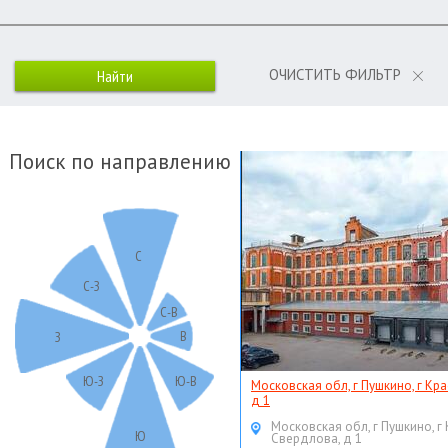
ОЧИСТИТЬ ФИЛЬТР
Поиск по направлению
С
С-З
С-В
В
З
Ю-З
Ю-В
Московская обл, г Пушкино, г Кр
д 1
Московская обл, г Пушкино, г
Ю
Свердлова, д 1