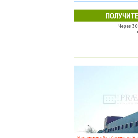
ПОЛУЧИТЕ
Через 30
Московская обл, г Ступино, рп Ми