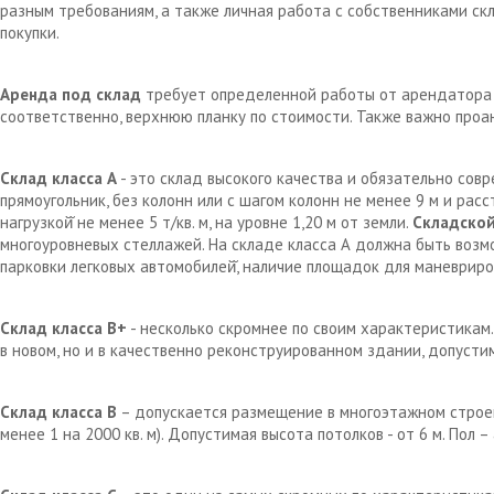
разным требованиям, а также личная работа с собственниками с
покупки.
Аренда под склад
требует определенной работы от арендатора д
соответственно, верхнюю планку по стоимости. Также важно проа
Склад класса А
- это склад высокого качества и обязательно сов
прямоугольник, без колонн или с шагом колонн не менее 9 м и рас
нагрузкой̆ не менее 5 т/кв. м, на уровне 1,20 м от земли.
Складской
многоуровневых стеллажей. На складе класса А должна быть возм
парковки легковых автомобилей̆, наличие площадок для маневрир
Склад класса В+
- несколько скромнее по своим характеристикам.
в новом, но и в качественно реконструированном здании, допустим
Склад класса В
– допускается размещение в многоэтажном строен
менее 1 на 2000 кв. м). Допустимая высота потолков - от 6 м. Пол 