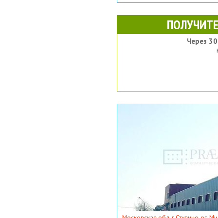
ПОЛУЧИТЕ
Через 30
Московская обл, г Ступино, рп Ми