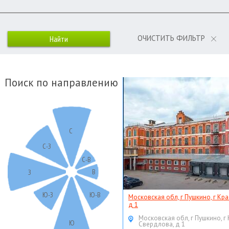
ОЧИСТИТЬ ФИЛЬТР
Поиск по направлению
С
С-З
С-В
В
З
Ю-З
Ю-В
Московская обл, г Пушкино, г Кр
д 1
Московская обл, г Пушкино, г
Ю
Свердлова, д 1