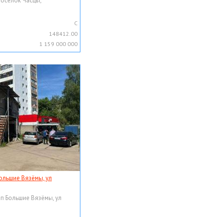
поселок Часцы,
C
148412.00
1 159 000 000
ольшие Вязёмы, ул
рп Большие Вязёмы, ул