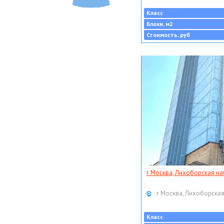
Класс
Блоки, м2
Стоимость, руб
г Москва, Лихоборская наб
г Москва, Лихоборская
Класс