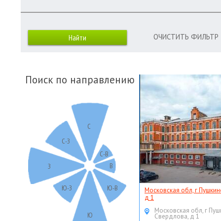
ОЧИСТИТЬ ФИЛЬТР
Поиск по направлению
С
С-З
С-В
В
З
Ю-З
Ю-В
Московская обл, г Пушкин
д 1
Московская обл, г Пуш
Ю
Свердлова, д 1