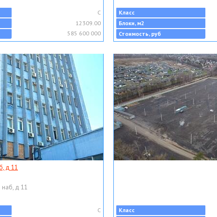
C
Класс
12309.00
Блоки, м2
585 600 000
Стоимость, руб
, д 11
 наб, д 11
C
Класс