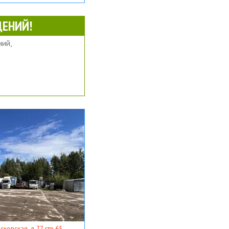
ЕНИЙ!
ий,
ковская, д 77 стр 65