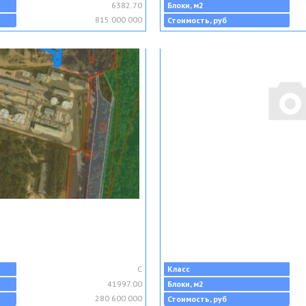
6382.70
Блоки, м2
815 000 000
Стоимость, руб
C
Класс
41997.00
Блоки, м2
280 600 000
Стоимость, руб