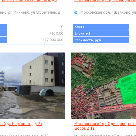
ино, рп Михнево, ул Строителей, д
Московская обл, г Щёлково, ул
C
Класс
7950.00
Блоки, м2
427 000 000
Стоимость, руб
кий, ул Наркомвод, д 25
Московская обл, г Одинцово, пос
шоссе, д 1в