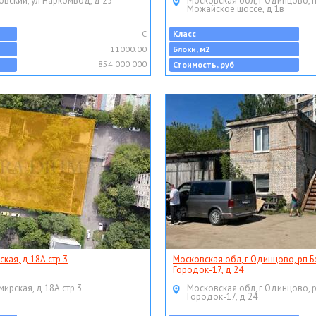
овский, ул Наркомвод, д 25
Московская обл, г Одинцово, 
Можайское шоссе, д 1в
C
Класс
11000.00
Блоки, м2
854 000 000
Стоимость, руб
ская, д 18А стр 3
Московская обл, г Одинцово, рп Б
Городок-17, д 24
мирская, д 18А стр 3
Московская обл, г Одинцово, 
Городок-17, д 24