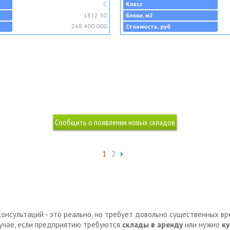
C
Класс
1812.30
Блоки, м2
268 400 000
Стоимость, руб
1
2
консультаций - это реально, но требует довольно существенных в
лучае, если предприятию требуются
склады в аренду
или нужно
ку