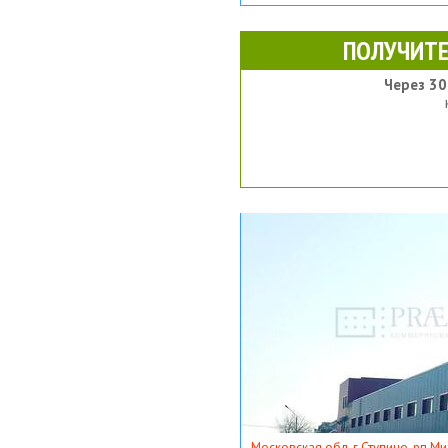
ПОЛУЧИТЕ
Через 30
Московская обл, г Ступино, рп Ми