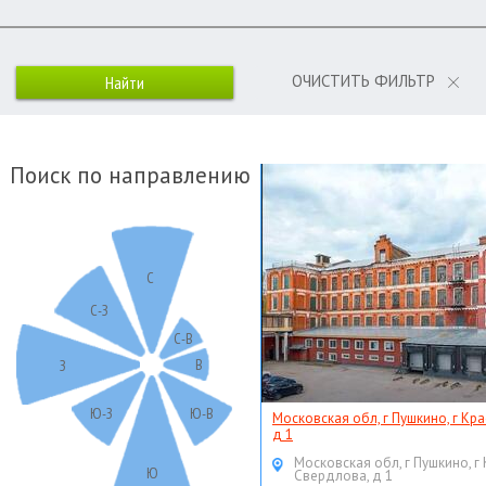
ОЧИСТИТЬ ФИЛЬТР
Поиск по направлению
С
С-З
С-В
В
З
Ю-З
Ю-В
Московская обл, г Пушкино, г Кр
д 1
Московская обл, г Пушкино, г
Ю
Свердлова, д 1