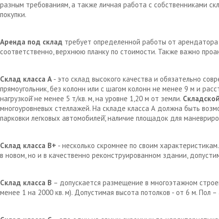
разным требованиям, а также личная работа с собственниками с
покупки.
Аренда под склад
требует определенной работы от арендатора д
соответственно, верхнюю планку по стоимости. Также важно проа
Склад класса А
- это склад высокого качества и обязательно сов
прямоугольник, без колонн или с шагом колонн не менее 9 м и рас
нагрузкой̆ не менее 5 т/кв. м, на уровне 1,20 м от земли.
Складской
многоуровневых стеллажей. На складе класса А должна быть возм
парковки легковых автомобилей̆, наличие площадок для маневрир
Склад класса В+
- несколько скромнее по своим характеристикам.
в новом, но и в качественно реконструированном здании, допустим
Склад класса В
– допускается размещение в многоэтажном строен
менее 1 на 2000 кв. м). Допустимая высота потолков - от 6 м. Пол 