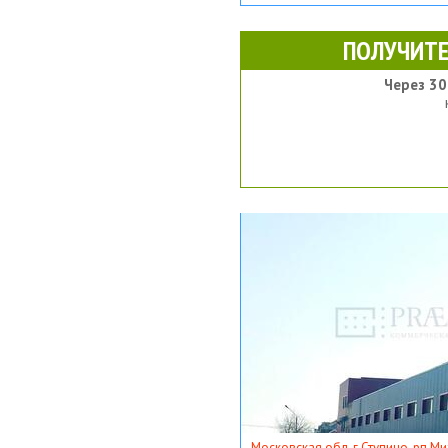
ПОЛУЧИТЕ
Через 30
Московская обл, г Ступино, рп Ми