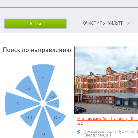
ОЧИСТИТЬ ФИЛЬТР
Поиск по направлению
С
С-З
С-В
В
З
Ю-З
Ю-В
Московская обл, г Пушкино, г Кр
д 1
Московская обл, г Пушкино, г
Ю
Свердлова, д 1