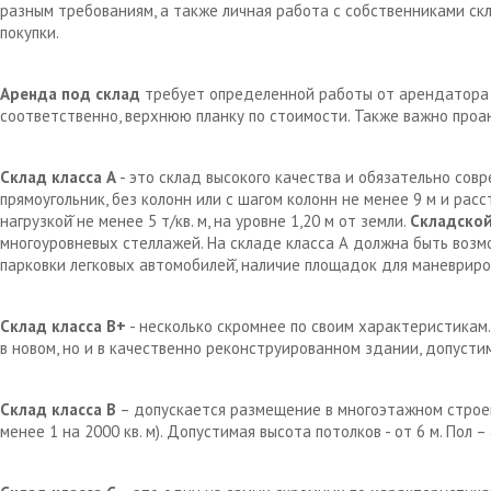
разным требованиям, а также личная работа с собственниками с
покупки.
Аренда под склад
требует определенной работы от арендатора д
соответственно, верхнюю планку по стоимости. Также важно проа
Склад класса А
- это склад высокого качества и обязательно сов
прямоугольник, без колонн или с шагом колонн не менее 9 м и рас
нагрузкой̆ не менее 5 т/кв. м, на уровне 1,20 м от земли.
Складской
многоуровневых стеллажей. На складе класса А должна быть возм
парковки легковых автомобилей̆, наличие площадок для маневрир
Склад класса В+
- несколько скромнее по своим характеристикам.
в новом, но и в качественно реконструированном здании, допустим
Склад класса В
– допускается размещение в многоэтажном строен
менее 1 на 2000 кв. м). Допустимая высота потолков - от 6 м. Пол 