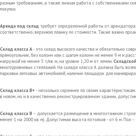
разным требованиям, а также личная работа с собственниками с
покупки.
Аренда под склад
требует определенной работы от арендатора д
соответственно, верхнюю планку по стоимости. Также важно проа
Склад класса А
- это склад высокого качества и обязательно сов
прямоугольник, без колонн или с шагом колонн не менее 9 м и рас
нагрузкой̆ не менее 5 т/кв. м, на уровне 1,20 м от земли.
Складской
многоуровневых стеллажей. На складе класса А должна быть возм
парковки легковых автомобилей̆, наличие площадок для маневрир
Склад класса В+
- несколько скромнее по своим характеристикам.
в новом, но и в качественно реконструированном здании, допустим
Склад класса В
– допускается размещение в многоэтажном строен
менее 1 на 2000 кв. м). Допустимая высота потолков - от 6 м. Пол 