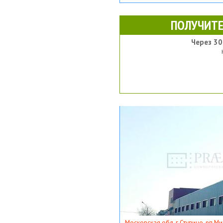
ПОЛУЧИТЕ
Через 30
Московская обл, г Ступино, рп Ми