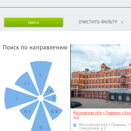
ОЧИСТИТЬ ФИЛЬТР
Поиск по направлению
С
С-З
С-В
В
З
Ю-З
Ю-В
Московская обл, г Пушкино, г Кр
д 1
Московская обл, г Пушкино, г
Ю
Свердлова, д 1