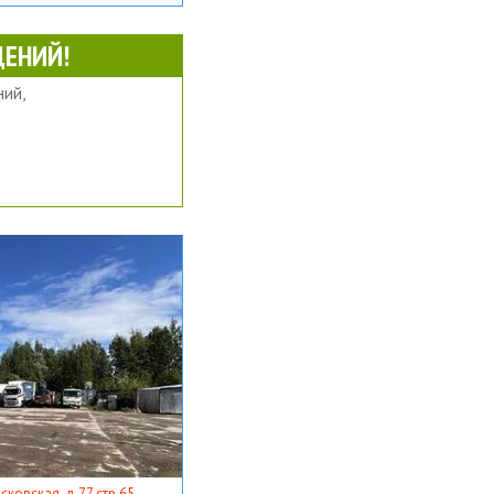
ЕНИЙ!
ий,
ковская, д 77 стр 65