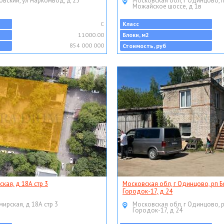
овский, ул Наркомвод, д 25
Московская обл, г Одинцово, 
Можайское шоссе, д 1в
C
Класс
11000.00
Блоки, м2
854 000 000
Стоимость, руб
ская, д 18А стр 3
Московская обл, г Одинцово, рп Б
Городок-17, д 24
мирская, д 18А стр 3
Московская обл, г Одинцово, 
Городок-17, д 24