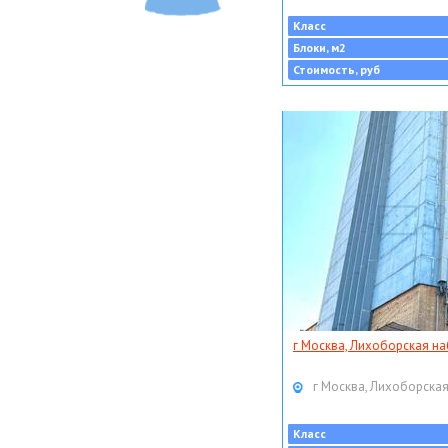
Класс
Блоки, м2
Стоимость, руб
г Москва, Лихоборская наб
г Москва, Лихоборская
Класс