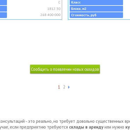
C
Класс
1812.30
Блоки, м2
268 400 000
Стоимость, руб
1
2
консультаций - это реально, но требует довольно существенных в
лучае, если предприятию требуются
склады в аренду
или нужно
ку