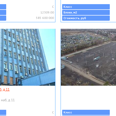
C
Класс
12309.00
Блоки, м2
585 600 000
Стоимость, руб
, д 11
 наб, д 11
C
Класс