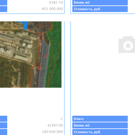
6382.70
Блоки, м2
815 000 000
Стоимость, руб
C
Класс
41997.00
Блоки, м2
280 600 000
Стоимость, руб