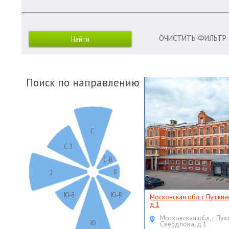
ОЧИСТИТЬ ФИЛЬТР
Поиск по направлению
С
С-З
С-В
В
З
Ю-З
Ю-В
Московская обл, г Пушкин
д 1
Московская обл, г Пуш
Ю
Свердлова, д 1