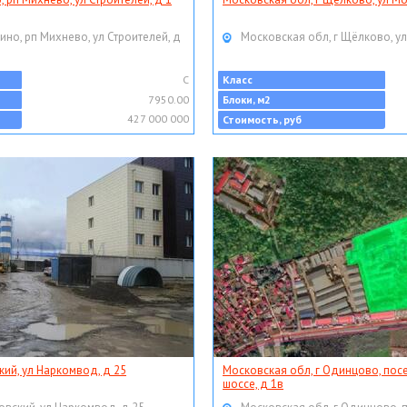
ино, рп Михнево, ул Строителей, д
Московская обл, г Щёлково, ул
C
Класс
7950.00
Блоки, м2
427 000 000
Стоимость, руб
кий, ул Наркомвод, д 25
Московская обл, г Одинцово, пос
шоссе, д 1в