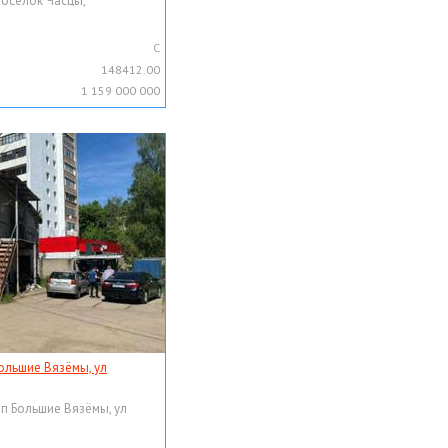
поселок Часцы,
C
148412.00
1 159 000 000
ольшие Вязёмы, ул
рп Большие Вязёмы, ул