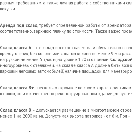
разным требованиям, а также личная работа с собственниками с
покупки.
Аренда под склад
требует определенной работы от арендатора д
соответственно, верхнюю планку по стоимости. Также важно проа
Склад класса А
- это склад высокого качества и обязательно сов
прямоугольник, без колонн или с шагом колонн не менее 9 м и рас
нагрузкой̆ не менее 5 т/кв. м, на уровне 1,20 м от земли.
Складской
многоуровневых стеллажей. На складе класса А должна быть возм
парковки легковых автомобилей̆, наличие площадок для маневрир
Склад класса В+
- несколько скромнее по своим характеристикам.
в новом, но и в качественно реконструированном здании, допустим
Склад класса В
– допускается размещение в многоэтажном строен
менее 1 на 2000 кв. м). Допустимая высота потолков - от 6 м. Пол 