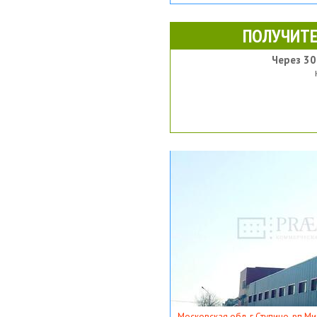
ПОЛУЧИТЕ
Через 30
Московская обл, г Ступино, рп Ми