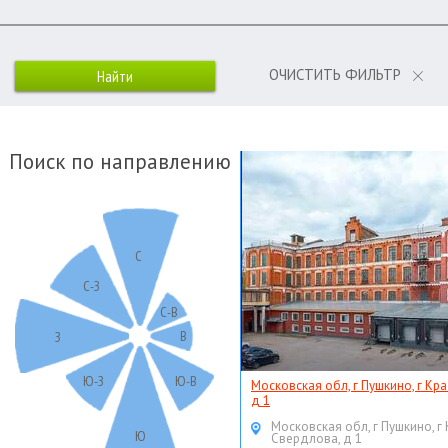
ОЧИСТИТЬ ФИЛЬТР
Поиск по направлению
С
С-З
С-В
В
З
Ю-З
Ю-В
Московская обл, г Пушкино, г Кр
д 1
Московская обл, г Пушкино, г
Ю
Свердлова, д 1