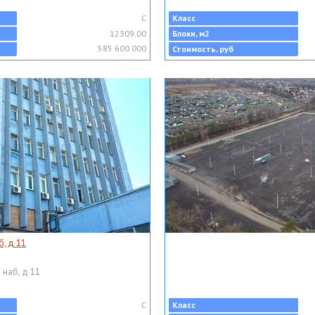
C
Класс
12309.00
Блоки, м2
585 600 000
Стоимость, руб
, д 11
 наб, д 11
C
Класс