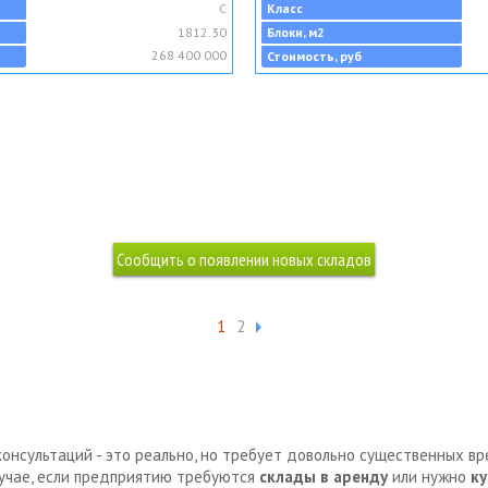
C
Класс
1812.30
Блоки, м2
268 400 000
Стоимость, руб
1
2
консультаций - это реально, но требует довольно существенных в
лучае, если предприятию требуются
склады в аренду
или нужно
ку