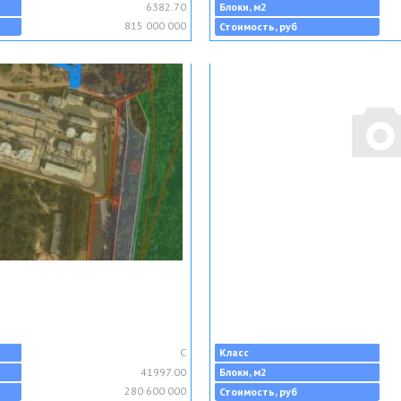
6382.70
Блоки, м2
815 000 000
Стоимость, руб
C
Класс
41997.00
Блоки, м2
280 600 000
Стоимость, руб