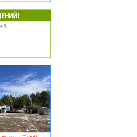
ЕНИЙ!
ий,
ковская, д 77 стр 65