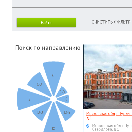
ОЧИСТИТЬ ФИЛЬТР
Поиск по направлению
С
С-З
С-В
В
З
Ю-З
Ю-В
Московская обл, г Пушкин
д 1
Московская обл, г Пуш
Ю
Свердлова, д 1