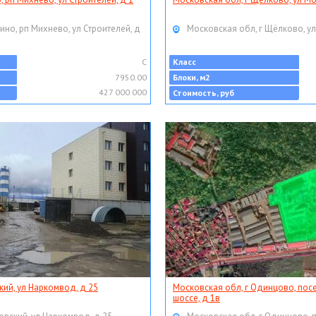
ино, рп Михнево, ул Строителей, д
Московская обл, г Щёлково, ул
C
Класс
7950.00
Блоки, м2
427 000 000
Стоимость, руб
кий, ул Наркомвод, д 25
Московская обл, г Одинцово, пос
шоссе, д 1в