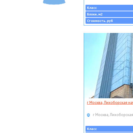
Класс
Блоки, м2
Стоимость, руб
г Москва, Лихоборская наб
г Москва, Лихоборская
Класс