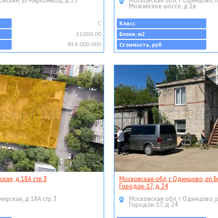
овский, ул Наркомвод, д 25
Московская обл, г Одинцово, 
Можайское шоссе, д 1в
C
Класс
11000.00
Блоки, м2
854 000 000
Стоимость, руб
ская, д 18А стр 3
Московская обл, г Одинцово, рп Б
Городок-17, д 24
мирская, д 18А стр 3
Московская обл, г Одинцово, 
Городок-17, д 24