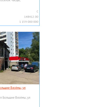
поселок Часцы,
C
148412.00
1 159 000 000
ольшие Вязёмы, ул
рп Большие Вязёмы, ул