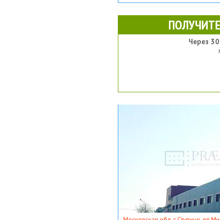
ПОЛУЧИТЕ
Через 30
Московская обл, г Ступино, рп Ми