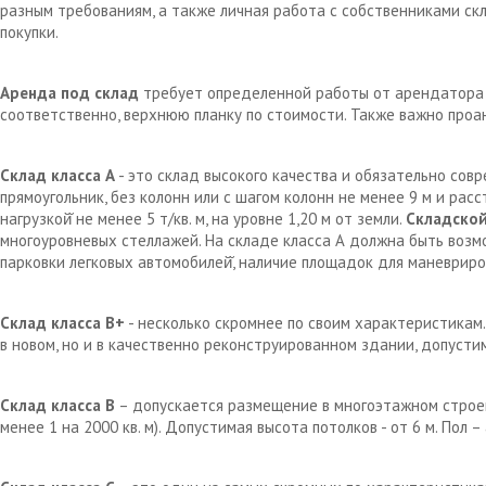
разным требованиям, а также личная работа с собственниками с
покупки.
Аренда под склад
требует определенной работы от арендатора д
соответственно, верхнюю планку по стоимости. Также важно проа
Склад класса А
- это склад высокого качества и обязательно сов
прямоугольник, без колонн или с шагом колонн не менее 9 м и рас
нагрузкой̆ не менее 5 т/кв. м, на уровне 1,20 м от земли.
Складской
многоуровневых стеллажей. На складе класса А должна быть возм
парковки легковых автомобилей̆, наличие площадок для маневрир
Склад класса В+
- несколько скромнее по своим характеристикам.
в новом, но и в качественно реконструированном здании, допустим
Склад класса В
– допускается размещение в многоэтажном строен
менее 1 на 2000 кв. м). Допустимая высота потолков - от 6 м. Пол 