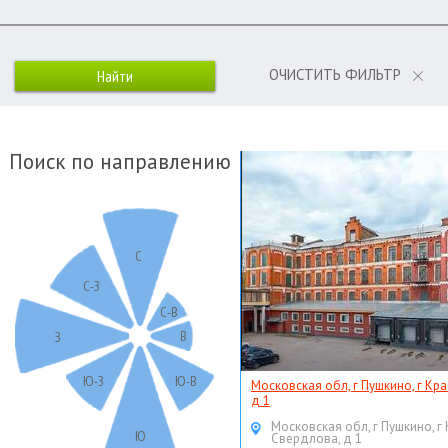
ОЧИСТИТЬ ФИЛЬТР
Поиск по направлению
С
С-З
С-В
В
З
Ю-З
Ю-В
Московская обл, г Пушкино, г Кр
д 1
Московская обл, г Пушкино, г
Ю
Свердлова, д 1