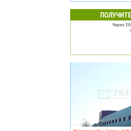
ПОЛУЧИТЕ
Через 30
Московская обл, г Ступино, рп Ми