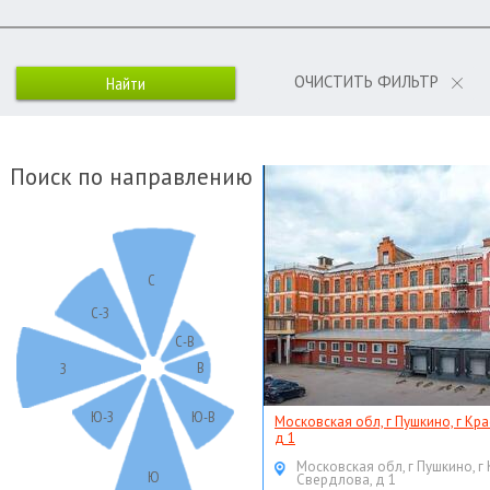
ОЧИСТИТЬ ФИЛЬТР
Поиск по направлению
С
С-З
С-В
В
З
Ю-З
Ю-В
Московская обл, г Пушкино, г Кр
д 1
Московская обл, г Пушкино, г
Ю
Свердлова, д 1