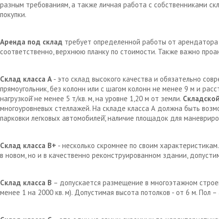
разным требованиям, а также личная работа с собственниками с
покупки.
Аренда под склад
требует определенной работы от арендатора д
соответственно, верхнюю планку по стоимости. Также важно проа
Склад класса А
- это склад высокого качества и обязательно сов
прямоугольник, без колонн или с шагом колонн не менее 9 м и рас
нагрузкой̆ не менее 5 т/кв. м, на уровне 1,20 м от земли.
Складской
многоуровневых стеллажей. На складе класса А должна быть возм
парковки легковых автомобилей̆, наличие площадок для маневрир
Склад класса В+
- несколько скромнее по своим характеристикам.
в новом, но и в качественно реконструированном здании, допустим
Склад класса В
– допускается размещение в многоэтажном строен
менее 1 на 2000 кв. м). Допустимая высота потолков - от 6 м. Пол 