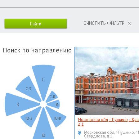
ОЧИСТИТЬ ФИЛЬТР
Поиск по направлению
С
С-З
С-В
В
З
Ю-З
Ю-В
Московская обл, г Пушкино, г Кр
д 1
Московская обл, г Пушкино, г
Ю
Свердлова, д 1