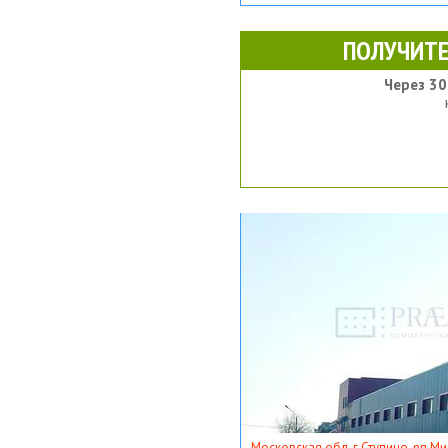
ПОЛУЧИТЕ
Через 30
Московская обл, г Ступино, рп Ми