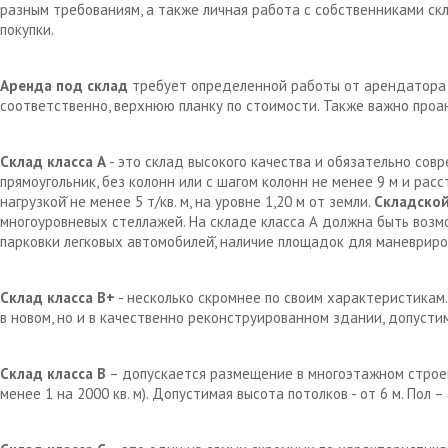
разным требованиям, а также личная работа с собственниками с
покупки.
Аренда под склад
требует определенной работы от арендатора д
соответственно, верхнюю планку по стоимости. Также важно проа
Склад класса А
- это склад высокого качества и обязательно сов
прямоугольник, без колонн или с шагом колонн не менее 9 м и рас
нагрузкой̆ не менее 5 т/кв. м, на уровне 1,20 м от земли.
Складской
многоуровневых стеллажей. На складе класса А должна быть возм
парковки легковых автомобилей̆, наличие площадок для маневрир
Склад класса В+
- несколько скромнее по своим характеристикам.
в новом, но и в качественно реконструированном здании, допустим
Склад класса В
– допускается размещение в многоэтажном строен
менее 1 на 2000 кв. м). Допустимая высота потолков - от 6 м. Пол 