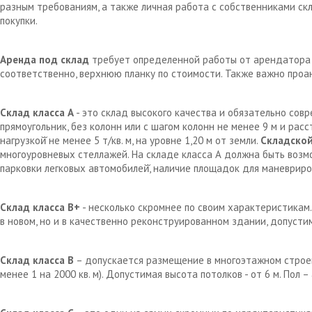
разным требованиям, а также личная работа с собственниками с
покупки.
Аренда под склад
требует определенной работы от арендатора д
соответственно, верхнюю планку по стоимости. Также важно проа
Склад класса А
- это склад высокого качества и обязательно сов
прямоугольник, без колонн или с шагом колонн не менее 9 м и рас
нагрузкой̆ не менее 5 т/кв. м, на уровне 1,20 м от земли.
Складской
многоуровневых стеллажей. На складе класса А должна быть возм
парковки легковых автомобилей̆, наличие площадок для маневрир
Склад класса В+
- несколько скромнее по своим характеристикам.
в новом, но и в качественно реконструированном здании, допустим
Склад класса В
– допускается размещение в многоэтажном строен
менее 1 на 2000 кв. м). Допустимая высота потолков - от 6 м. Пол 