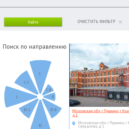
ОЧИСТИТЬ ФИЛЬТР
Поиск по направлению
С
С-З
С-В
В
З
Ю-З
Ю-В
Московская обл, г Пушкино, г Кр
д 1
Московская обл, г Пушкино, г
Ю
Свердлова, д 1