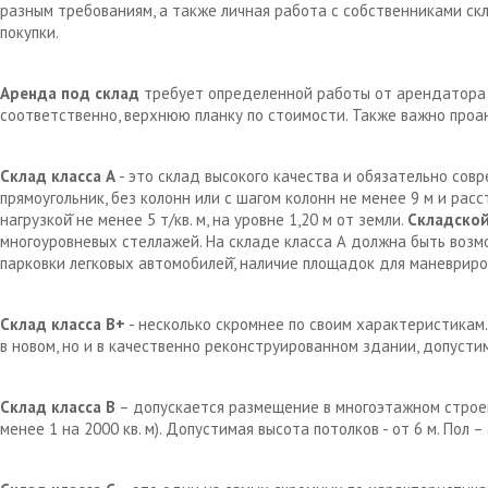
разным требованиям, а также личная работа с собственниками с
покупки.
Аренда под склад
требует определенной работы от арендатора д
соответственно, верхнюю планку по стоимости. Также важно проа
Склад класса А
- это склад высокого качества и обязательно сов
прямоугольник, без колонн или с шагом колонн не менее 9 м и рас
нагрузкой̆ не менее 5 т/кв. м, на уровне 1,20 м от земли.
Складской
многоуровневых стеллажей. На складе класса А должна быть возм
парковки легковых автомобилей̆, наличие площадок для маневрир
Склад класса В+
- несколько скромнее по своим характеристикам.
в новом, но и в качественно реконструированном здании, допустим
Склад класса В
– допускается размещение в многоэтажном строен
менее 1 на 2000 кв. м). Допустимая высота потолков - от 6 м. Пол 