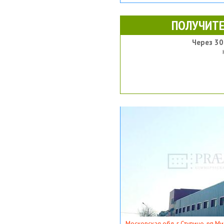
ПОЛУЧИТЕ
Через 30
Московская обл, г Ступино, рп Ми