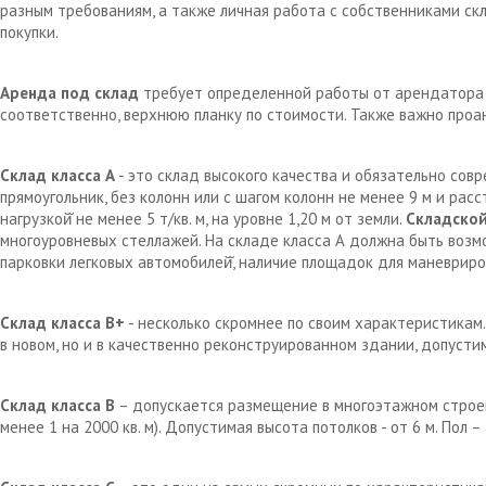
разным требованиям, а также личная работа с собственниками с
покупки.
Аренда под склад
требует определенной работы от арендатора д
соответственно, верхнюю планку по стоимости. Также важно проа
Склад класса А
- это склад высокого качества и обязательно сов
прямоугольник, без колонн или с шагом колонн не менее 9 м и рас
нагрузкой̆ не менее 5 т/кв. м, на уровне 1,20 м от земли.
Складской
многоуровневых стеллажей. На складе класса А должна быть возм
парковки легковых автомобилей̆, наличие площадок для маневрир
Склад класса В+
- несколько скромнее по своим характеристикам.
в новом, но и в качественно реконструированном здании, допустим
Склад класса В
– допускается размещение в многоэтажном строен
менее 1 на 2000 кв. м). Допустимая высота потолков - от 6 м. Пол 