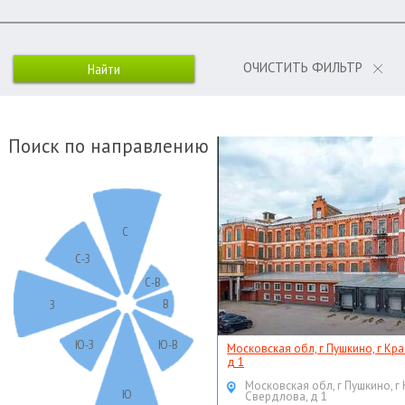
ОЧИСТИТЬ ФИЛЬТР
Поиск по направлению
С
С-З
С-В
В
З
Ю-З
Ю-В
Московская обл, г Пушкино, г Кр
д 1
Московская обл, г Пушкино, г
Ю
Свердлова, д 1