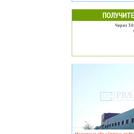
ПОЛУЧИТЕ
Через 30
Московская обл, г Ступино, рп Ми