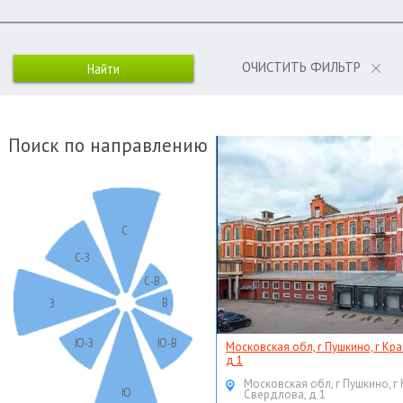
ОЧИСТИТЬ ФИЛЬТР
Поиск по направлению
С
С-З
С-В
В
З
Ю-З
Ю-В
Московская обл, г Пушкино, г Кр
д 1
Московская обл, г Пушкино, г
Ю
Свердлова, д 1