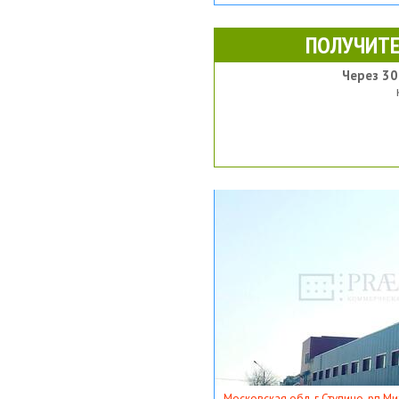
ПОЛУЧИТЕ
Через 30
Московская обл, г Ступино, рп Ми