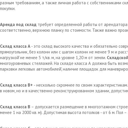
разным требованиям, а также личная работа с собственниками с
покупки.
Аренда под склад
требует определенной работы от арендатора д
соответственно, верхнюю планку по стоимости. Также важно проа
Склад класса А
- это склад высокого качества и обязательно сов
прямоугольник, без колонн или с шагом колонн не менее 9 м и рас
нагрузкой̆ не менее 5 т/кв. м, на уровне 1,20 м от земли.
Складской
многоуровневых стеллажей. На складе класса А должна быть возм
парковки легковых автомобилей̆, наличие площадок для маневрир
Склад класса В+
- несколько скромнее по своим характеристикам.
в новом, но и в качественно реконструированном здании, допустим
Склад класса В
– допускается размещение в многоэтажном строен
менее 1 на 2000 кв. м). Допустимая высота потолков - от 6 м. Пол 