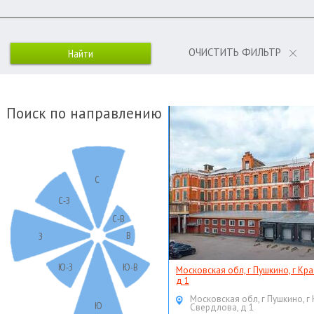
ОЧИСТИТЬ ФИЛЬТР
Поиск по направлению
С
С-З
С-В
В
З
Ю-З
Ю-В
Московская обл, г Пушкино, г Кр
д 1
Московская обл, г Пушкино, г
Ю
Свердлова, д 1