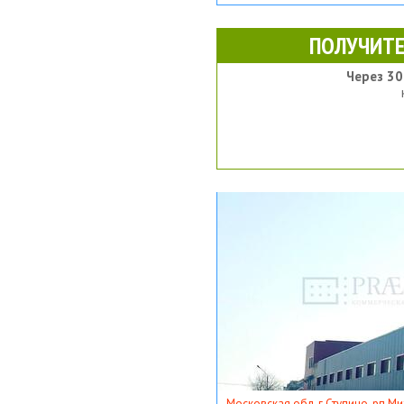
ПОЛУЧИТЕ
Через 30
Московская обл, г Ступино, рп Ми