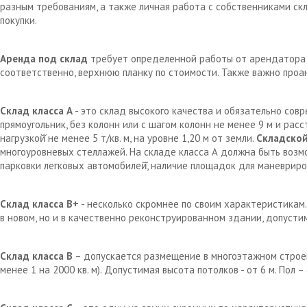
разным требованиям, а также личная работа с собственниками с
покупки.
Аренда под склад
требует определенной работы от арендатора д
соответственно, верхнюю планку по стоимости. Также важно проа
Склад класса А
- это склад высокого качества и обязательно сов
прямоугольник, без колонн или с шагом колонн не менее 9 м и рас
нагрузкой̆ не менее 5 т/кв. м, на уровне 1,20 м от земли.
Складской
многоуровневых стеллажей. На складе класса А должна быть возм
парковки легковых автомобилей̆, наличие площадок для маневрир
Склад класса В+
- несколько скромнее по своим характеристикам.
в новом, но и в качественно реконструированном здании, допустим
Склад класса В
– допускается размещение в многоэтажном строен
менее 1 на 2000 кв. м). Допустимая высота потолков - от 6 м. Пол 