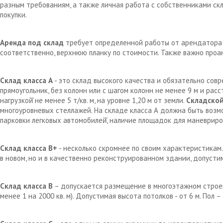
разным требованиям, а также личная работа с собственниками с
покупки.
Аренда под склад
требует определенной работы от арендатора д
соответственно, верхнюю планку по стоимости. Также важно проа
Склад класса А
- это склад высокого качества и обязательно сов
прямоугольник, без колонн или с шагом колонн не менее 9 м и рас
нагрузкой̆ не менее 5 т/кв. м, на уровне 1,20 м от земли.
Складской
многоуровневых стеллажей. На складе класса А должна быть возм
парковки легковых автомобилей̆, наличие площадок для маневрир
Склад класса В+
- несколько скромнее по своим характеристикам.
в новом, но и в качественно реконструированном здании, допустим
Склад класса В
– допускается размещение в многоэтажном строен
менее 1 на 2000 кв. м). Допустимая высота потолков - от 6 м. Пол 