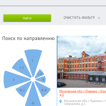
ОЧИСТИТЬ ФИЛЬТР
Поиск по направлению
С
С-З
С-В
В
З
Ю-З
Ю-В
Московская обл, г Пушкино, г Кр
д 1
Московская обл, г Пушкино, г
Ю
Свердлова, д 1