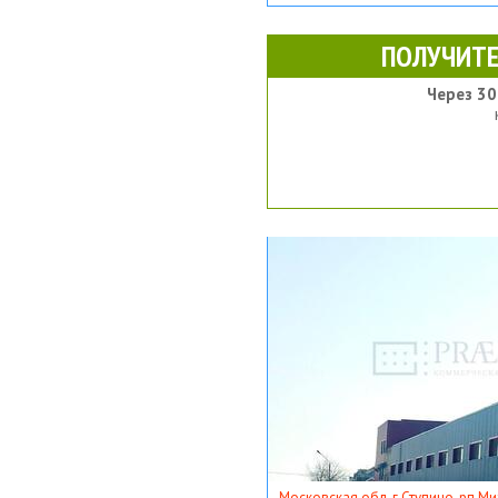
ПОЛУЧИТЕ
Через 30
Московская обл, г Ступино, рп Ми